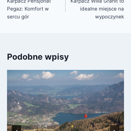
Karpacz Pensjonat
Karpacz Willa Granit to
wpisu
Pegaz: Komfort w
idealne miejsce na
sercu gór
wypoczynek
Podobne wpisy