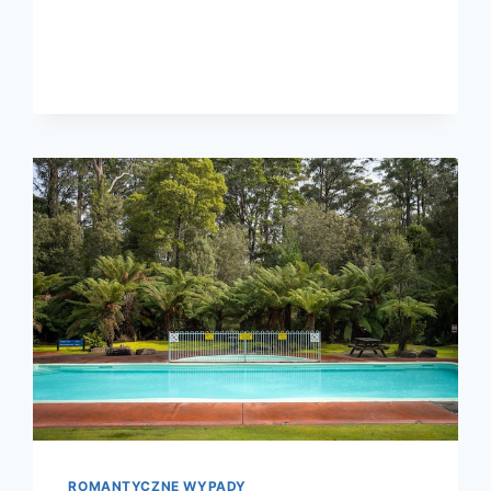
KIESZEŃ
I
PREFERENCJE
ROMANTYCZNE WYPADY