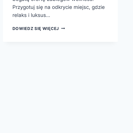
Przygotuj się na odkrycie miejsc, gdzie
relaks i luksus…
NAJLEPSZE
DOWIEDZ SIĘ WIĘCEJ
HOTELE
SPA
W
POLSCE
NA
RELAKS
I
LUKSUS