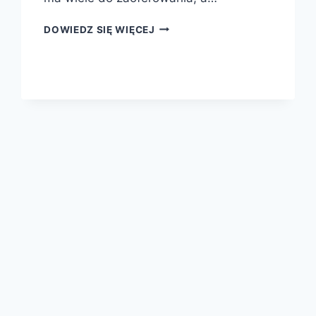
TANIE
DOWIEDZ SIĘ WIĘCEJ
HOTELE
Z
BASENEM
W
POLSCE
TO
ŚWIETNY
WYBÓR