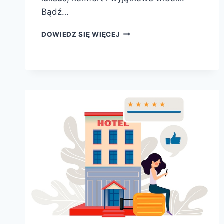
Bądź…
HOTELE
DOWIEDZ SIĘ WIĘCEJ
NAD
MORZEM
PRZY
PLAŻY
–
ODKRYJ
NAJLEPSZE
MIEJSCA