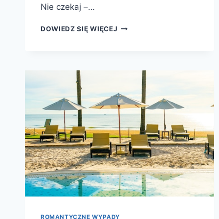
Nie czekaj –…
HOTELE
DOWIEDZ SIĘ WIĘCEJ
W
POBLIŻU
ZAPEWNIAJĄ
KOMFORTOWY
WYPOCZYNEK
W
ATRAKCYJNEJ
LOKALIZACJI
ROMANTYCZNE WYPADY