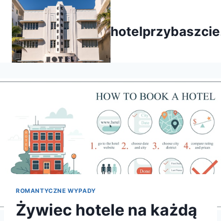
Przejdź
do
hotelprzybaszcie
treści
ROMANTYCZNE WYPADY
Żywiec hotele na każdą