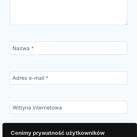
Nazwa
*
Adres e-mail
*
Witryna internetowa
Zapamiętaj moje dane w tej przeglądarce
podczas pisania kolejnych komentarzy.
Cenimy prywatność użytkowników