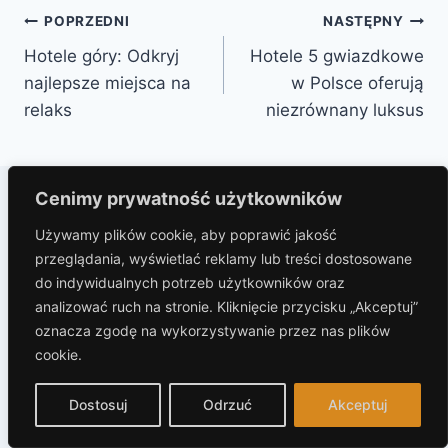
Nawigacja
POPRZEDNI
NASTĘPNY
Hotele góry: Odkryj
Hotele 5 gwiazdkowe
wpisu
najlepsze miejsca na
w Polsce oferują
relaks
niezrównany luksus
Cenimy prywatność użytkowników
Używamy plików cookie, aby poprawić jakość
Podobne wpisy
przeglądania, wyświetlać reklamy lub treści dostosowane
do indywidualnych potrzeb użytkowników oraz
analizować ruch na stronie. Kliknięcie przycisku „Akceptuj”
oznacza zgodę na wykorzystywanie przez nas plików
cookie.
Dostosuj
Odrzuć
Akceptuj