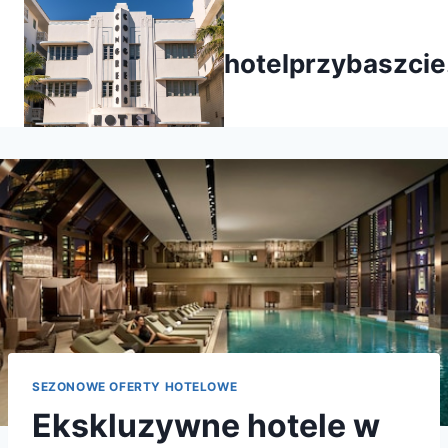
Przejdź
do
hotelprzybaszcie
treści
SEZONOWE OFERTY HOTELOWE
Ekskluzywne hotele w