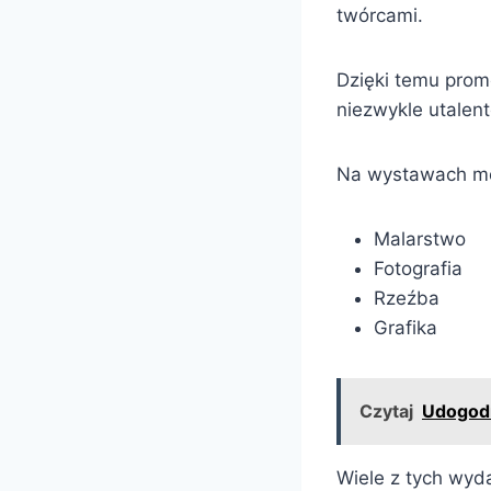
twórcami.
Dzięki temu prom
niezwykle utalen
Na wystawach moż
Malarstwo
Fotografia
Rzeźba
Grafika
Czytaj
Udogodn
Wiele z tych wyda