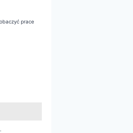
zobaczyć prace
.