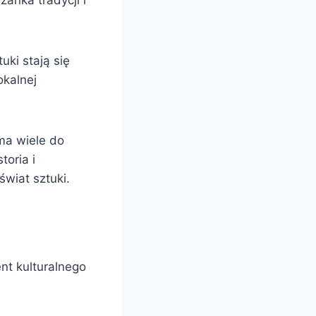
anka tradycji i
uki stają się
okalnej
ma wiele do
toria i
świat sztuki.
ent kulturalnego