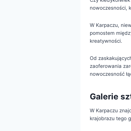
Czy kiedykolwiek 
nowoczesności, kt
W Karpaczu, niewi
pomostem między 
kreatywności.
Od zaskakujących
zaoferowania zaró
nowoczesność łącz
Galerie sz
W Karpaczu znajdu
krajobrazu tego 