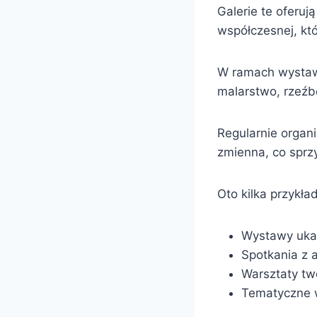
Galerie te oferuj
współczesnej, któ
W ramach wystaw 
malarstwo, rzeźb
Regularnie organ
zmienna, co sprz
Oto kilka przykład
Wystawy ukaz
Spotkania z 
Warsztaty tw
Tematyczne 