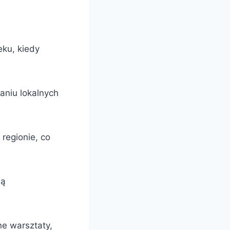
eku, kiedy
aniu lokalnych
regionie, co
ją
ne warsztaty,