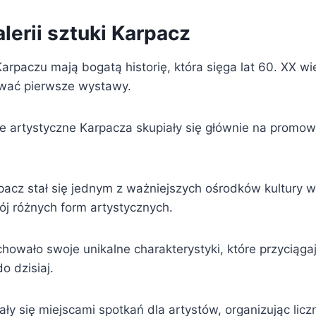
alerii sztuki Karpacz
Karpaczu mają bogatą historię, która sięga lat 60. XX wi
ować pierwsze wystawy.
e artystyczne Karpacza skupiały się głównie na promow
pacz stał się jednym z ważniejszych ośrodków kultury w 
ój różnych form artystycznych.
achowało swoje unikalne charakterystyki, które przyciąga
o dzisiaj.
tały się miejscami spotkań dla artystów, organizując licz