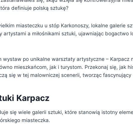
zastanawiałeś się, skąd wzięła się kontrowersyjna miesz
óra definiuje polską sztukę?
elkim miasteczku u stóp Karkonoszy, lokalne galerie szt
artystami a miłośnikami sztuki, ujawniając bogactwo l
 wystaw po unikalne warsztaty artystyczne – Karpacz 
wno mieszkańcom, jak i turystom. Przekonaj się, jak his
ą się w tej malowniczej scenerii, tworząc fascynujący 
tuki Karpacz
je się wiele galerii sztuki, które stanowią istotny elem
górskiego miasteczka.