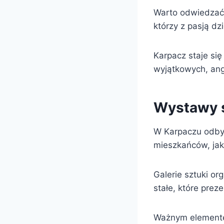
Warto odwiedzać t
którzy z pasją dz
Karpacz staje się
wyjątkowych, anga
Wystawy s
W Karpaczu odbyw
mieszkańców, jak 
Galerie sztuki o
stałe, które preze
Ważnym elementem