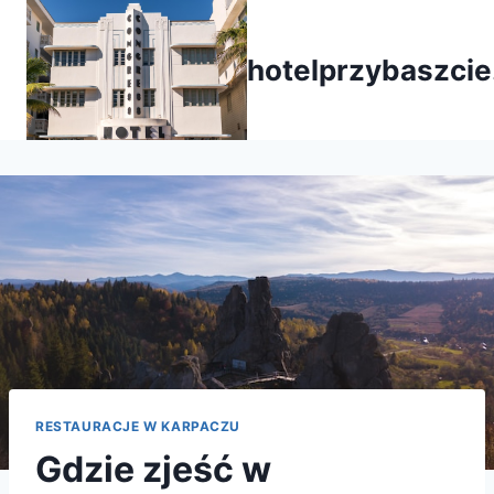
Przejdź
do
hotelprzybaszcie
treści
RESTAURACJE W KARPACZU
Gdzie zjeść w