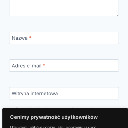
Nazwa
*
Adres e-mail
*
Witryna internetowa
Zapamiętaj moje dane w tej przeglądarce
podczas pisania kolejnych komentarzy.
Cenimy prywatność użytkowników
Używamy plików cookie, aby poprawić jakość