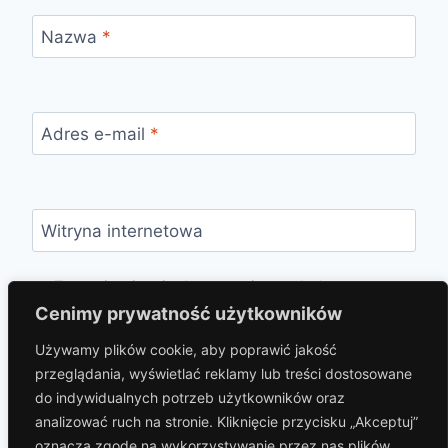
Nazwa
*
Adres e-mail
*
Witryna internetowa
Zapamiętaj moje dane w tej przeglądarce
podczas pisania kolejnych komentarzy.
Cenimy prywatność użytkowników
Używamy plików cookie, aby poprawić jakość
przeglądania, wyświetlać reklamy lub treści dostosowane
do indywidualnych potrzeb użytkowników oraz
analizować ruch na stronie. Kliknięcie przycisku „Akceptuj”
oznacza zgodę na wykorzystywanie przez nas plików