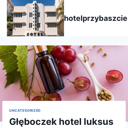
Przejdź
do
hotelprzybaszcie
treści
UNCATEGORIZED
Głęboczek hotel luksus