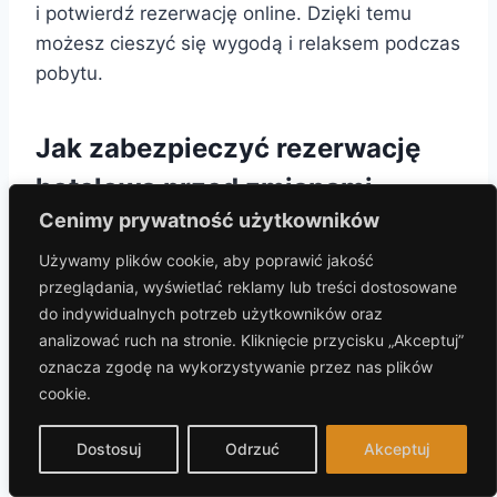
i potwierdź rezerwację online. Dzięki temu
możesz cieszyć się wygodą i relaksem podczas
pobytu.
Jak zabezpieczyć rezerwację
hotelową przed zmianami
Cenimy prywatność użytkowników
oferty?
Używamy plików cookie, aby poprawić jakość
Wybieraj oferty z opcją bezpłatnej anulacji lub
przeglądania, wyświetlać reklamy lub treści dostosowane
elastycznymi warunkami zmiany terminu.
do indywidualnych potrzeb użytkowników oraz
Używaj renomowanych platform
analizować ruch na stronie. Kliknięcie przycisku „Akceptuj”
rezerwacyjnych, które gwarantują
oznacza zgodę na wykorzystywanie przez nas plików
cookie.
bezpieczeństwo i wsparcie w razie problemów.
Dostosuj
Odrzuć
Akceptuj
Jakie są różnice między