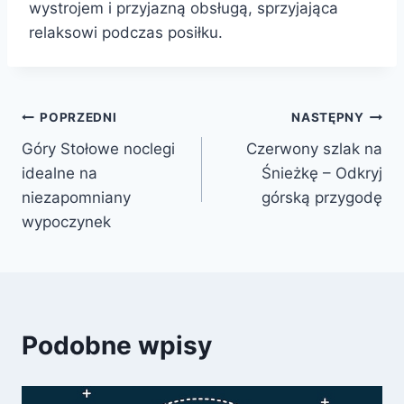
wystrojem i przyjazną obsługą, sprzyjająca
relaksowi podczas posiłku.
Nawigacja
POPRZEDNI
NASTĘPNY
Góry Stołowe noclegi
Czerwony szlak na
wpisu
idealne na
Śnieżkę – Odkryj
niezapomniany
górską przygodę
wypoczynek
Podobne wpisy