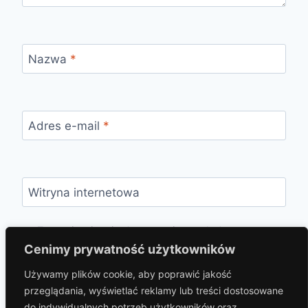
Nazwa
*
Adres e-mail
*
Witryna internetowa
Zapamiętaj moje dane w tej przeglądarce
podczas pisania kolejnych komentarzy.
Cenimy prywatność użytkowników
Używamy plików cookie, aby poprawić jakość
przeglądania, wyświetlać reklamy lub treści dostosowane
do indywidualnych potrzeb użytkowników oraz