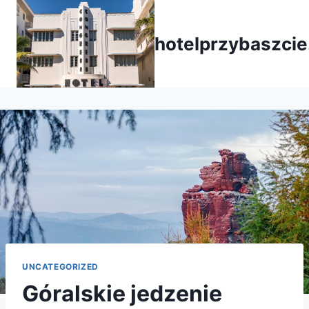
Przejdź
do
hotelprzybaszcie
treści
UNCATEGORIZED
Góralskie jedzenie