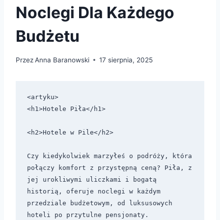
Noclegi Dla Każdego
Budżetu
Przez
Anna Baranowski
17 sierpnia, 2025
<artyku>

<h1>Hotele Piła</h1>

<h2>Hotele w Pile</h2>

Czy kiedykolwiek marzyłeś o podróży, która 
połączy komfort z przystępną ceną? Piła, z 
jej urokliwymi uliczkami i bogatą 
historią, oferuje noclegi w każdym 
przedziale budżetowym, od luksusowych 
hoteli po przytulne pensjonaty.
