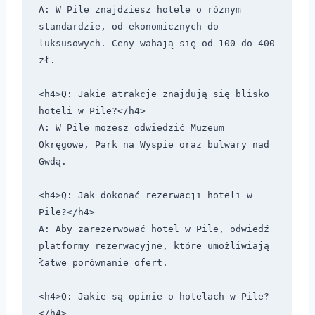
A: W Pile znajdziesz hotele o różnym 
standardzie, od ekonomicznych do 
luksusowych. Ceny wahają się od 100 do 400 
zł.

<h4>Q: Jakie atrakcje znajdują się blisko 
hoteli w Pile?</h4>

A: W Pile możesz odwiedzić Muzeum 
Okręgowe, Park na Wyspie oraz bulwary nad 
Gwdą.

<h4>Q: Jak dokonać rezerwacji hoteli w 
Pile?</h4>

A: Aby zarezerwować hotel w Pile, odwiedź 
platformy rezerwacyjne, które umożliwiają 
łatwe porównanie ofert.

<h4>Q: Jakie są opinie o hotelach w Pile?
</h4>
