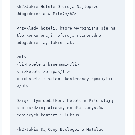
<h2>Jakie Hotele Oferują Najlepsze 
Udogodnienia w Pile?</h2>

Przykłady hoteli, które wyróżniają się na 
tle konkurencji, oferują różnorodne 
udogodnienia, takie jak:

<ul>

<li>Hotele z basenami</li>

<li>Hotele ze spa</li>

<li>Hotele z salami konferencyjnymi</li>

</ul>

Dzięki tym dodatkom, hotele w Pile stają 
się bardziej atrakcyjne dla turystów 
ceniących komfort i luksus.

<h2>Jakie Są Ceny Noclegów w Hotelach 