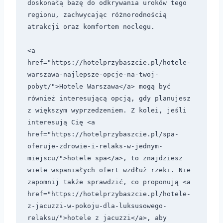
doskonałą bazę do odkrywania uroków tego 
regionu, zachwycając różnorodnością 
atrakcji oraz komfortem noclegu.

<a 
href="https://hotelprzybaszcie.pl/hotele-
warszawa-najlepsze-opcje-na-twoj-
pobyt/">Hotele Warszawa</a> mogą być 
również interesującą opcją, gdy planujesz 
z większym wyprzedzeniem. Z kolei, jeśli 
interesują Cię <a 
href="https://hotelprzybaszcie.pl/spa-
oferuje-zdrowie-i-relaks-w-jednym-
miejscu/">hotele spa</a>, to znajdziesz 
wiele wspaniałych ofert wzdłuż rzeki. Nie 
zapomnij także sprawdzić, co proponują <a 
href="https://hotelprzybaszcie.pl/hotele-
z-jacuzzi-w-pokoju-dla-luksusowego-
relaksu/">hotele z jacuzzi</a>, aby 