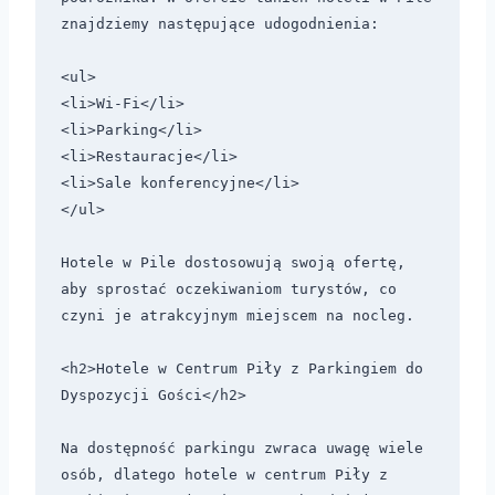
znajdziemy następujące udogodnienia:

<ul>

<li>Wi-Fi</li>

<li>Parking</li>

<li>Restauracje</li>

<li>Sale konferencyjne</li>

</ul>

Hotele w Pile dostosowują swoją ofertę, 
aby sprostać oczekiwaniom turystów, co 
czyni je atrakcyjnym miejscem na nocleg.

<h2>Hotele w Centrum Piły z Parkingiem do 
Dyspozycji Gości</h2>

Na dostępność parkingu zwraca uwagę wiele 
osób, dlatego hotele w centrum Piły z 