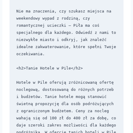
Nie ma znaczenia, czy szukasz miejsca na 
weekendowy wypad z rodziną, czy 
romantycznej ucieczki – Piła ma coś 
specjalnego dla każdego. Odwiedź z nami to 
niezwykłe miasto i odkryj, jak znaleźć 
idealne zakwaterowanie, które spełni Twoje 
oczekiwania.

<h2>Tanie Hotele w Pile</h2>

Hotele w Pile oferują zróżnicowaną ofertę 
noclegową, dostosowaną do różnych potrzeb 
i budżetów. Tanie hotele mogą stanowić 
świetną propozycję dla osób podróżujących 
z ograniczonym budżetem. Ceny za nocleg 
wahają się od 100 zł do 400 zł za dobę, co 
daje szeroki zakres możliwości dla każdego 
podróżnika. W ofercie tanich hoteli w Pile 