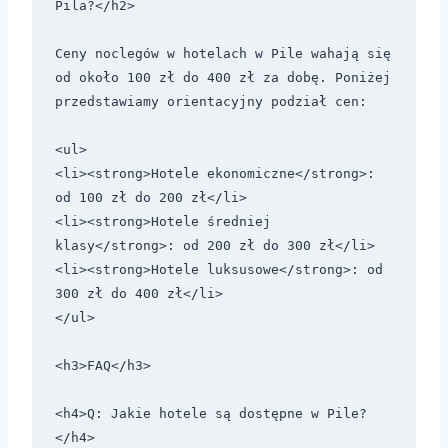
Pila?</h2>

Ceny noclegów w hotelach w Pile wahają się 
od około 100 zł do 400 zł za dobę. Poniżej 
przedstawiamy orientacyjny podział cen:

<ul>

<li><strong>Hotele ekonomiczne</strong>: 
od 100 zł do 200 zł</li>

<li><strong>Hotele średniej 
klasy</strong>: od 200 zł do 300 zł</li>

<li><strong>Hotele luksusowe</strong>: od 
300 zł do 400 zł</li>

</ul>

<h3>FAQ</h3>

<h4>Q: Jakie hotele są dostępne w Pile?
</h4>
