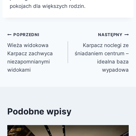
pokojach dla większych rodzin.
Nawigacja
POPRZEDNI
NASTĘPNY
Wieża widokowa
Karpacz noclegi ze
wpisu
Karpacz zachwyca
śniadaniem centrum –
niezapomnianymi
idealna baza
widokami
wypadowa
Podobne wpisy