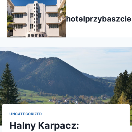
Przejdź
do
hotelprzybaszcie
treści
UNCATEGORIZED
Halny Karpacz: