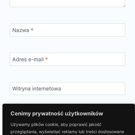
Nazwa
*
Adres e-mail
*
Witryna internetowa
Zapamiętaj moje dane w tej przeglądarce
podczas pisania kolejnych komentarzy.
Cenimy prywatność użytkowników
Używamy plików cookie, aby poprawić jakość
przeglądania, wyświetlać reklamy lub treści dostosowane