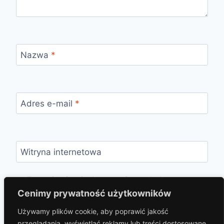
Nazwa
*
Adres e-mail
*
Witryna internetowa
Zapamiętaj moje dane w tej przeglądarce
podczas pisania kolejnych komentarzy.
Cenimy prywatność użytkowników
Używamy plików cookie, aby poprawić jakość
przeglądania, wyświetlać reklamy lub treści dostosowane