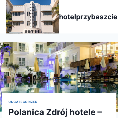
Przejdź
do
hotelprzybaszcie
treści
UNCATEGORIZED
Polanica Zdrój hotele –