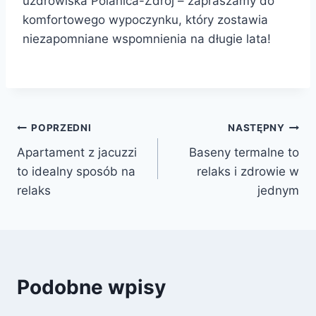
uzdrowiska Polanica-Zdrój – zapraszamy do
komfortowego wypoczynku, który zostawia
niezapomniane wspomnienia na długie lata!
Nawigacja
POPRZEDNI
NASTĘPNY
Apartament z jacuzzi
Baseny termalne to
wpisu
to idealny sposób na
relaks i zdrowie w
relaks
jednym
Podobne wpisy