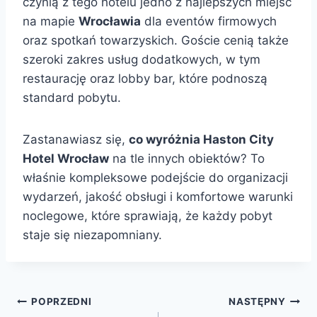
czynią z tego hotelu jedno z najlepszych miejsc
na mapie
Wrocławia
dla eventów firmowych
oraz spotkań towarzyskich. Goście cenią także
szeroki zakres usług dodatkowych, w tym
restaurację oraz lobby bar, które podnoszą
standard pobytu.
Zastanawiasz się,
co wyróżnia Haston City
Hotel Wrocław
na tle innych obiektów? To
właśnie kompleksowe podejście do organizacji
wydarzeń, jakość obsługi i komfortowe warunki
noclegowe, które sprawiają, że każdy pobyt
staje się niezapomniany.
Nawigacja
POPRZEDNI
NASTĘPNY