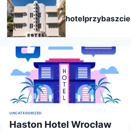
Przejdź
do
hotelprzybaszcie
treści
UNCATEGORIZED
Haston Hotel Wrocław