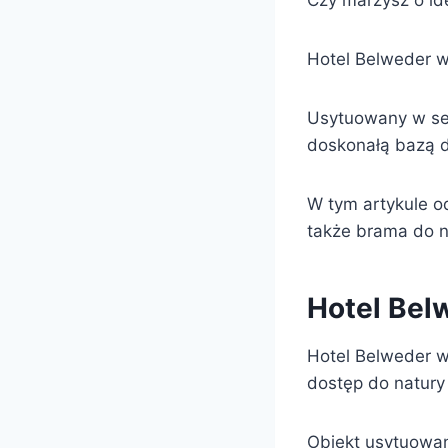
Czy marzysz o id
Hotel Belweder w
Usytuowany w ser
doskonałą bazą dl
W tym artykule od
także brama do n
Hotel Belw
Hotel Belweder w
dostęp do natury
Obiekt usytuowan