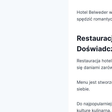
Hotel Belweder w 
spędzić romantyc
Restaurac
Doświadc
Restauracja hote
się daniami zarów
Menu jest stworz
siebie.
Do najpopularniej
kulturę kulinarną.