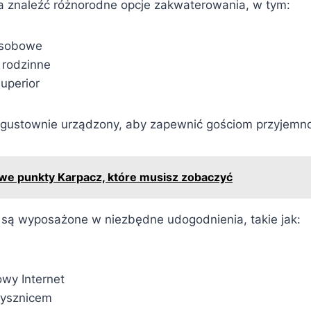
 znaleźć różnorodne opcje zakwaterowania, w tym:
osobowe
 rodzinne
uperior
t gustownie urządzony, aby zapewnić gościom przyjemnoś
e punkty Karpacz, które musisz zobaczyć
 są wyposażone w niezbędne udogodnienia, takie jak:
wy Internet
rysznicem