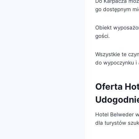
Do Karpacza możn
go dostępnym mie
Obiekt wyposażon
gości.
Wszystkie te czy
do wypoczynku i
Oferta Ho
Udogodni
Hotel Belweder w
dla turystów szu