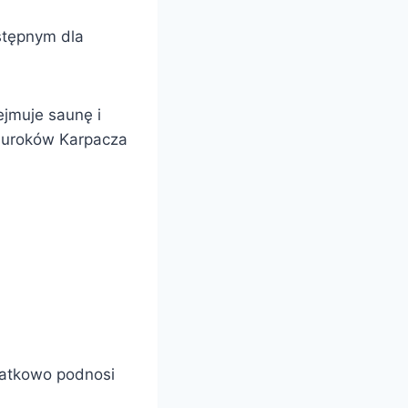
stępnym dla
ejmuje saunę i
u uroków Karpacza
datkowo podnosi