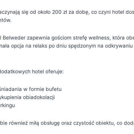
czynają się od około 200 zł za dobę, co czyni hotel do
ntów.
 Belweder zapewnia gościom strefę wellness, która ob
onała opcja na relaks po dniu spędzonym na odkrywani
odatkowych hotel oferuje:
niadania w formie bufetu
kupienia obiadokolacji
rkingu
bie również miłą obsługę oraz czystość obiektu, co do