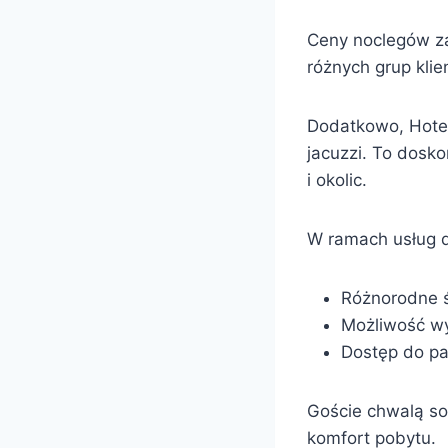
Ceny noclegów za
różnych grup klie
Dodatkowo, Hotel
jacuzzi. To dosk
i okolic.
W ramach usług d
Różnorodne ś
Możliwość wy
Dostęp do pa
Goście chwalą so
komfort pobytu.