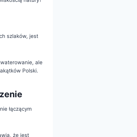
liskością natury?
h szlaków, jest
kwaterowanie, ale
akątków Polski.
czenie
lnie łączącym
wia, że jest