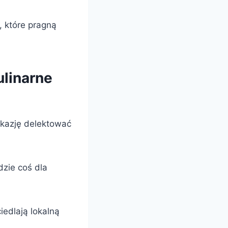
, które pragną
ulinarne
okazję delektować
dzie coś dla
iedlają lokalną