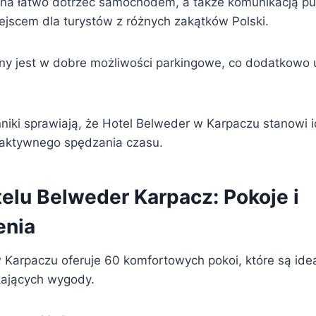
a łatwo dotrzeć samochodem, a także komunikacją pub
jscem dla turystów z różnych zakątków Polski.
y jest w dobre możliwości parkingowe, co dodatkowo 
nniki sprawiają, że Hotel Belweder w Karpaczu stanowi 
 aktywnego spędzania czasu.
telu Belweder Karpacz: Pokoje i
enia
 Karpaczu oferuje 60 komfortowych pokoi, które są id
kających wygody.