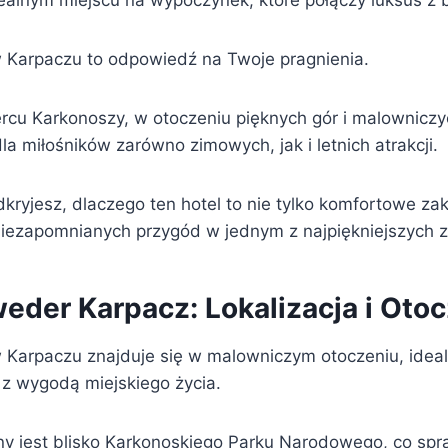
ealnym miejscu na wypoczynek, które połączy luksus z b
 Karpaczu to odpowiedź na Twoje pragnienia.
cu Karkonoszy, w otoczeniu pięknych gór i malowniczyc
a miłośników zarówno zimowych, jak i letnich atrakcji.
kryjesz, dlaczego ten hotel to nie tylko komfortowe za
iezapomnianych przygód w jednym z najpiękniejszych z
eder Karpacz: Lokalizacja i Oto
 Karpaczu znajduje się w malowniczym otoczeniu, idea
 z wygodą miejskiego życia.
y jest blisko Karkonoskiego Parku Narodowego, co spra