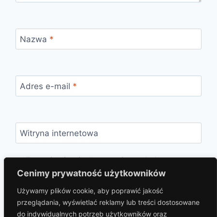
Nazwa
*
Adres e-mail
*
Witryna internetowa
Zapamiętaj moje dane w tej przeglądarce
podczas pisania kolejnych komentarzy.
Cenimy prywatność użytkowników
Używamy plików cookie, aby poprawić jakość
przeglądania, wyświetlać reklamy lub treści dostosowane
do indywidualnych potrzeb użytkowników oraz