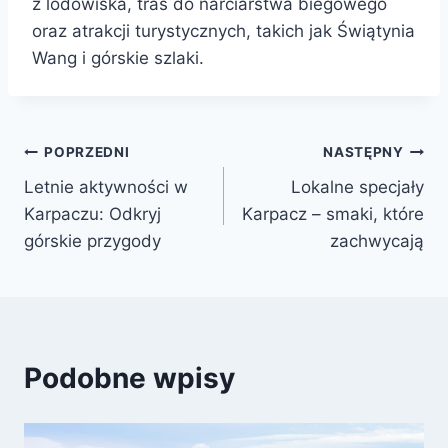
z lodowiska, tras do narciarstwa biegowego
oraz atrakcji turystycznych, takich jak Świątynia
Wang i górskie szlaki.
Nawigacja
POPRZEDNI
NASTĘPNY
Letnie aktywności w
Lokalne specjały
wpisu
Karpaczu: Odkryj
Karpacz – smaki, które
górskie przygody
zachwycają
Podobne wpisy