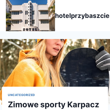
Przejdź
do
hotelprzybaszcie
treści
UNCATEGORIZED
Zimowe sporty Karpacz