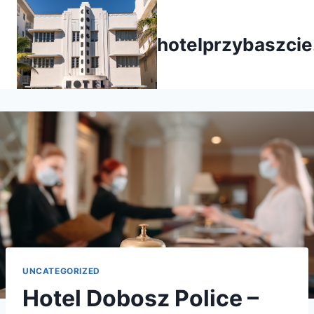
Przejdź
do
hotelprzybaszcie
treści
UNCATEGORIZED
Hotel Dobosz Police –