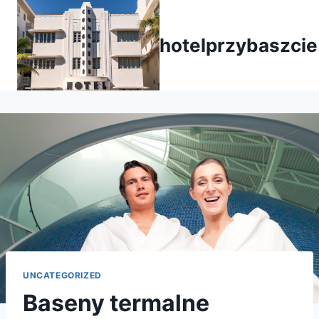
Przejdź
do
hotelprzybaszcie
treści
UNCATEGORIZED
Baseny termalne