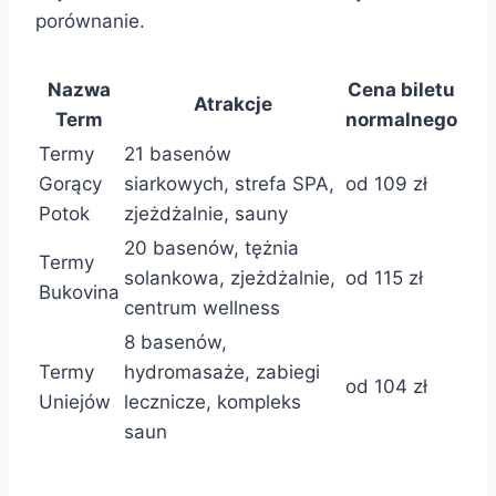
porównanie.
Nazwa
Cena biletu
Atrakcje
Term
normalnego
Termy
21 basenów
Gorący
siarkowych, strefa SPA,
od 109 zł
Potok
zjeżdżalnie, sauny
20 basenów, tężnia
Termy
solankowa, zjeżdżalnie,
od 115 zł
Bukovina
centrum wellness
8 basenów,
Termy
hydromasaże, zabiegi
od 104 zł
Uniejów
lecznicze, kompleks
saun