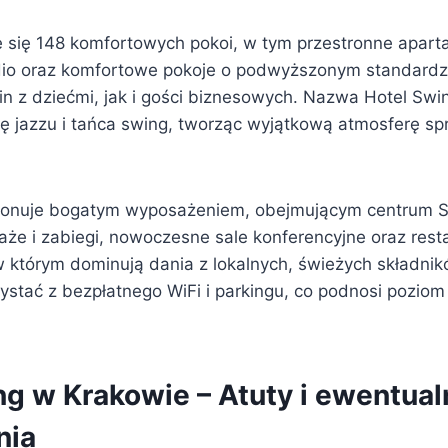
e się 148 komfortowych pokoi, w tym przestronne apart
dio oraz komfortowe pokoje o podwyższonym standardzi
in z dziećmi, jak i gości biznesowych. Nazwa Hotel Swi
ę jazzu i tańca swing, tworząc wyjątkową atmosferę spr
ponuje bogatym wyposażeniem, obejmującym centrum S
aże i zabiegi, nowoczesne sale konferencyjne oraz rest
 którym dominują dania z lokalnych, świeżych składni
ystać z bezpłatnego WiFi i parkingu, co podnosi poziom
ng w Krakowie – Atuty i ewentual
nia