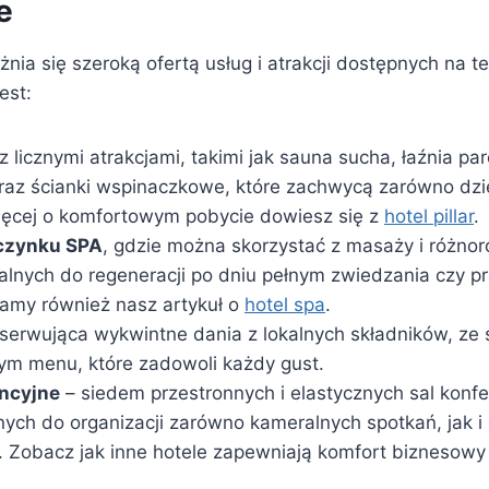
e
nia się szeroką ofertą usług i atrakcji dostępnych na te
est:
z licznymi atrakcjami, takimi jak sauna sucha, łaźnia par
raz ścianki wspinaczkowe, które zachwycą zarówno dziec
ięcej o komfortowym pobycie dowiesz się z
hotel pillar
.
czynku SPA
, gdzie można skorzystać z masaży i różno
ealnych do regeneracji po dniu pełnym zwiedzania czy p
camy również nasz artykuł o
hotel spa
.
serwująca wykwintne dania z lokalnych składników, ze 
m menu, które zadowoli każdy gust.
encyjne
– siedem przestronnych i elastycznych sal konfe
ych do organizacji zarówno kameralnych spotkań, jak 
 Zobacz jak inne hotele zapewniają komfort biznesow