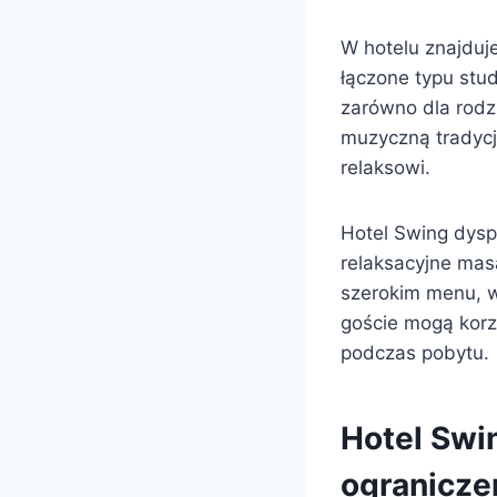
W hotelu znajduj
łączone typu stu
zarówno dla rodz
muzyczną tradycj
relaksowi.
Hotel Swing dys
relaksacyjne mas
szerokim menu, w
goście mogą korz
podczas pobytu.
Hotel Swi
ogranicze