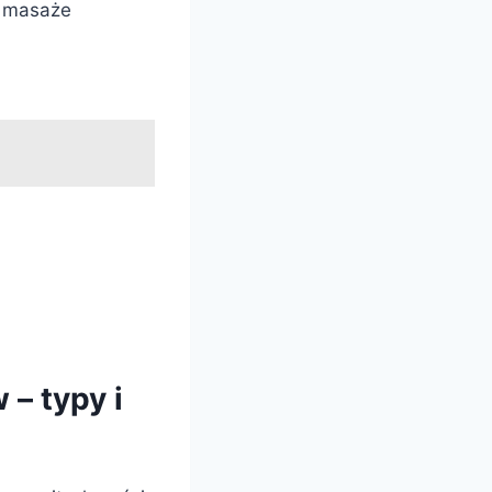
, masaże
– typy i