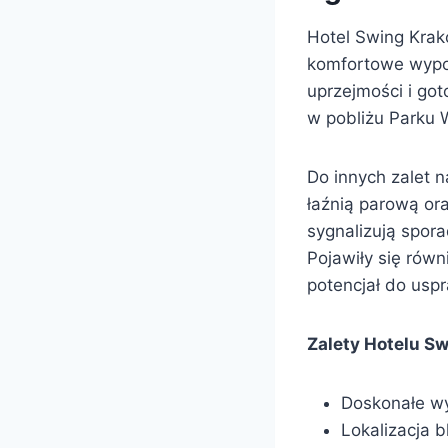
Hotel Swing Krak
komfortowe wypos
uprzejmości i go
w pobliżu Parku 
Do innych zalet 
łaźnią parową or
sygnalizują spora
Pojawiły się równ
potencjał do usp
Zalety Hotelu S
Doskonałe w
Lokalizacja b