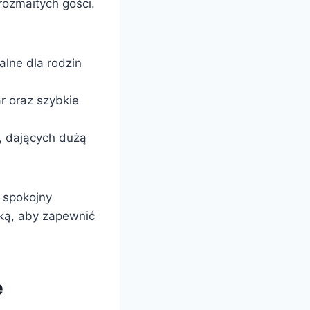
rozmaitych gości.
alne dla rodzin
r oraz szybkie
i, dających dużą
e spokojny
yką, aby zapewnić
e