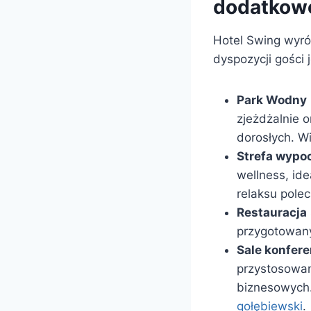
dodatkow
Hotel Swing wyróż
dyspozycji gości j
Park Wodny
zjeżdżalnie o
dorosłych. W
Strefa wypo
wellness, id
relaksu pole
Restauracja
przygotowany
Sale konfer
przystosowan
biznesowych.
gołębiewski
.