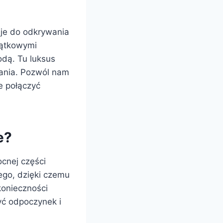
uje do odkrywania
jątkowymi
odą. Tu luksus
wania. Pozwól nam
e połączyć
e?
cnej części
ego, dzięki czemu
konieczności
yć odpoczynek i