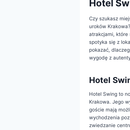
Hotel Sw
Czy szukasz miejs
uroków Krakowa?
atrakcjami, które
spotyka się z lok
pokazać, dlaczeg
wygodę z autent
Hotel Swin
Hotel Swing to n
Krakowa. Jego wy
goście mają możl
wychodzenia poza
zwiedzanie cent