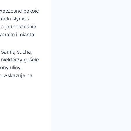
owoczesne pokoje
telu słynie z
 a jednocześnie
trakcji miasta.
z sauną suchą,
niektórzy goście
ony ulicy.
co wskazuje na