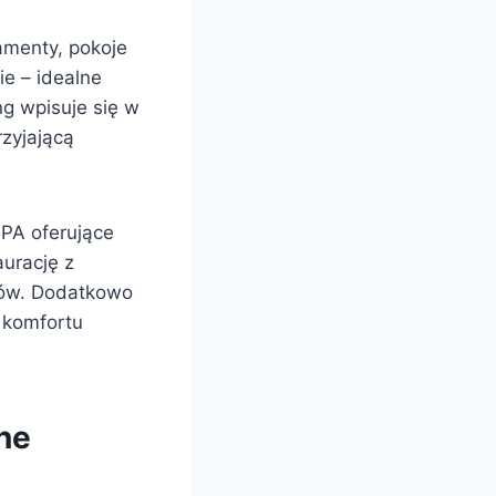
amenty, pokoje
e – idealne
ng wpisuje się w
zyjającą
PA oferujące
aurację z
ków. Dodatkowo
 komfortu
ne