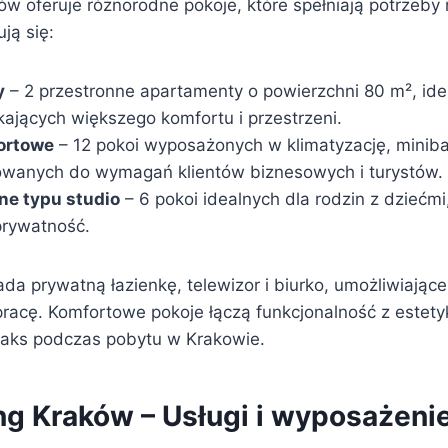
w oferuje różnorodne pokoje, które spełniają potrzeby 
ją się:
y
– 2 przestronne apartamenty o powierzchni 80 m², ide
kających większego komfortu i przestrzeni.
ortowe
– 12 pokoi wyposażonych w klimatyzację, miniba
owanych do wymagań klientów biznesowych i turystów.
ne typu studio
– 6 pokoi idealnych dla rodzin z dziećm
prywatność.
da prywatną łazienkę, telewizor i biurko, umożliwiając
racę. Komfortowe pokoje łączą funkcjonalność z estet
laks podczas pobytu w Krakowie.
ng Kraków – Usługi i wyposażeni