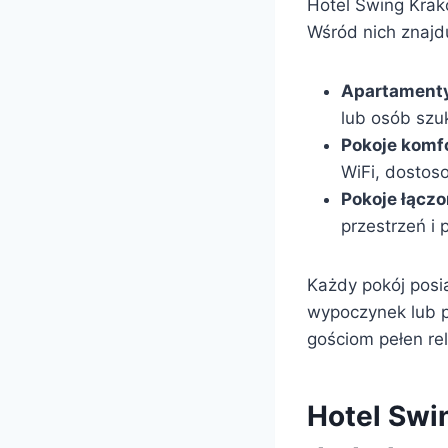
Hotel Swing Krakó
Wśród nich znajdu
Apartament
lub osób szu
Pokoje komf
WiFi, dostos
Pokoje łączo
przestrzeń i 
Każdy pokój posia
wypoczynek lub p
gościom pełen re
Hotel Swi