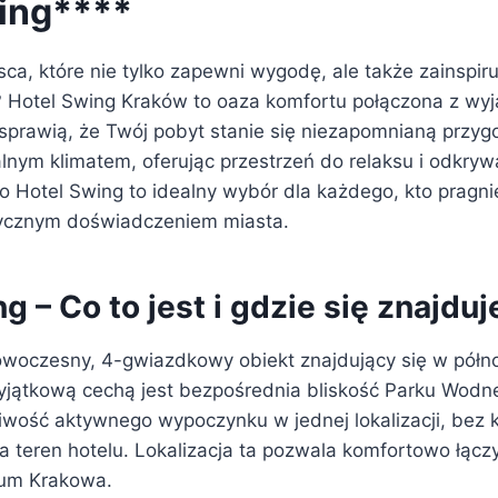
ing****
ca, które nie tylko zapewni wygodę, ale także zainspir
 Hotel Swing Kraków to oaza komfortu połączona z wy
 sprawią, że Twój pobyt stanie się niezapomnianą przyg
alnym klimatem, oferując przestrzeń do relaksu i odkry
o Hotel Swing to idealny wybór dla każdego, kto pragni
ycznym doświadczeniem miasta.
g – Co to jest i gdzie się znajduj
owoczesny, 4-gwiazdkowy obiekt znajdujący się w półno
jątkową cechą jest bezpośrednia bliskość Parku Wodn
iwość aktywnego wypoczynku w jednej lokalizacji, bez 
 teren hotelu. Lokalizacja ta pozwala komfortowo łącz
rum Krakowa.