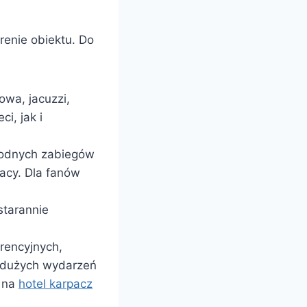
renie obiektu. Do
owa, jacuzzi,
i, jak i
rodnych zabiegów
racy. Dla fanów
starannie
rencyjnych,
i dużych wydarzeń
y na
hotel karpacz