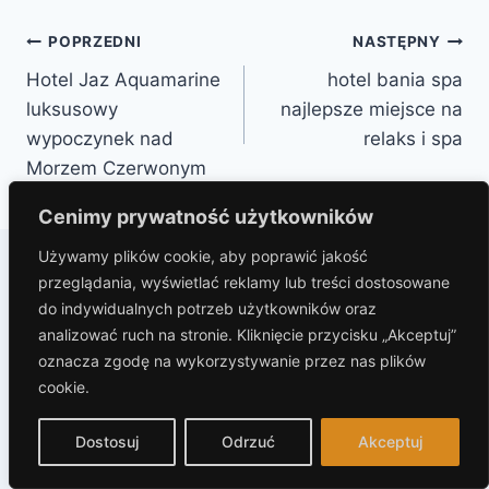
Nawigacja
POPRZEDNI
NASTĘPNY
Hotel Jaz Aquamarine
hotel bania spa
wpisu
luksusowy
najlepsze miejsce na
wypoczynek nad
relaks i spa
Morzem Czerwonym
Cenimy prywatność użytkowników
Używamy plików cookie, aby poprawić jakość
przeglądania, wyświetlać reklamy lub treści dostosowane
Podobne wpisy
do indywidualnych potrzeb użytkowników oraz
analizować ruch na stronie. Kliknięcie przycisku „Akceptuj”
oznacza zgodę na wykorzystywanie przez nas plików
cookie.
Dostosuj
Odrzuć
Akceptuj