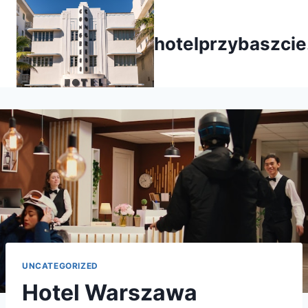
Przejdź
do
hotelprzybaszcie
treści
UNCATEGORIZED
Hotel Warszawa