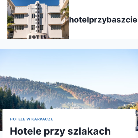
Przejdź
do
hotelprzybaszcie
treści
HOTELE W KARPACZU
Hotele przy szlakach