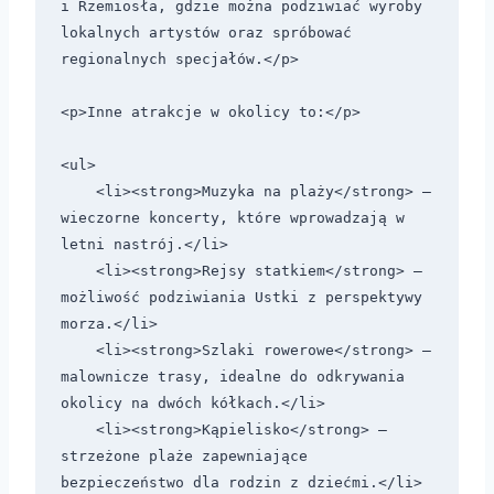
i Rzemiosła, gdzie można podziwiać wyroby 
lokalnych artystów oraz spróbować 
regionalnych specjałów.</p>

<p>Inne atrakcje w okolicy to:</p>

<ul>

    <li><strong>Muzyka na plaży</strong> – 
wieczorne koncerty, które wprowadzają w 
letni nastrój.</li>

    <li><strong>Rejsy statkiem</strong> – 
możliwość podziwiania Ustki z perspektywy 
morza.</li>

    <li><strong>Szlaki rowerowe</strong> – 
malownicze trasy, idealne do odkrywania 
okolicy na dwóch kółkach.</li>

    <li><strong>Kąpielisko</strong> – 
strzeżone plaże zapewniające 
bezpieczeństwo dla rodzin z dziećmi.</li>
