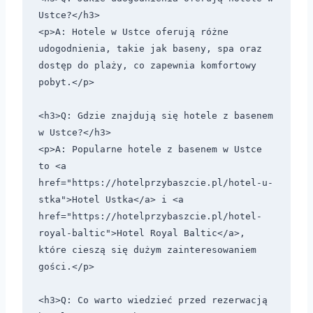
Ustce?</h3>

<p>A: Hotele w Ustce oferują różne 
udogodnienia, takie jak baseny, spa oraz 
dostęp do plaży, co zapewnia komfortowy 
pobyt.</p>

<h3>Q: Gdzie znajdują się hotele z basenem 
w Ustce?</h3>

<p>A: Popularne hotele z basenem w Ustce 
to <a 
href="https://hotelprzybaszcie.pl/hotel-u-
stka">Hotel Ustka</a> i <a 
href="https://hotelprzybaszcie.pl/hotel-
royal-baltic">Hotel Royal Baltic</a>, 
które cieszą się dużym zainteresowaniem 
gości.</p>

<h3>Q: Co warto wiedzieć przed rezerwacją 