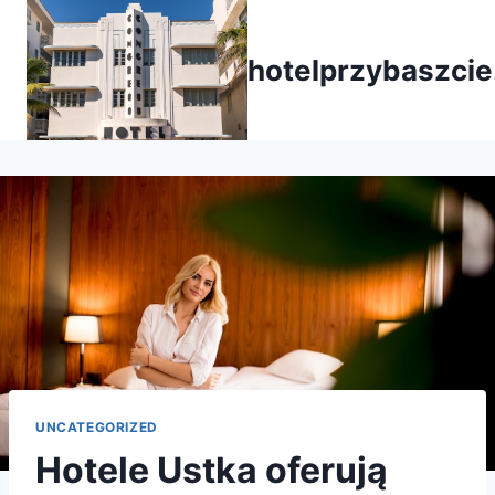
Przejdź
do
hotelprzybaszcie
treści
UNCATEGORIZED
Hotele Ustka oferują