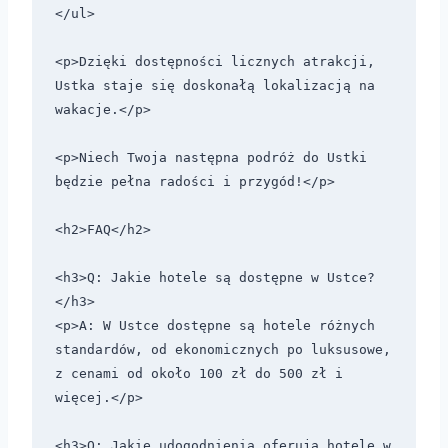
</ul>

<p>Dzięki dostępności licznych atrakcji, 
Ustka staje się doskonałą lokalizacją na 
wakacje.</p>

<p>Niech Twoja następna podróż do Ustki 
będzie pełna radości i przygód!</p>

<h2>FAQ</h2>

<h3>Q: Jakie hotele są dostępne w Ustce?
</h3>

<p>A: W Ustce dostępne są hotele różnych 
standardów, od ekonomicznych po luksusowe, 
z cenami od około 100 zł do 500 zł i 
więcej.</p>

<h3>Q: Jakie udogodnienia oferują hotele w 