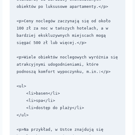
obiektów po luksusowe apartamenty.</p>

<p>Ceny noclegów zaczynają się od około 
100 zł za noc w tańszych hotelach, a w 
bardziej ekskluzywnych miejscach mogą 
sięgać 500 zł lub więcej.</p>

<p>Wiele obiektów noclegowych wyróżnia się 
atrakcyjnymi udogodnieniami, które 
podnoszą komfort wypoczynku, m.in.:</p>

<ul>

    <li>basen</li>

    <li>spa</li>

    <li>dostęp do plaży</li>

</ul>

<p>Na przykład, w Ustce znajdują się 