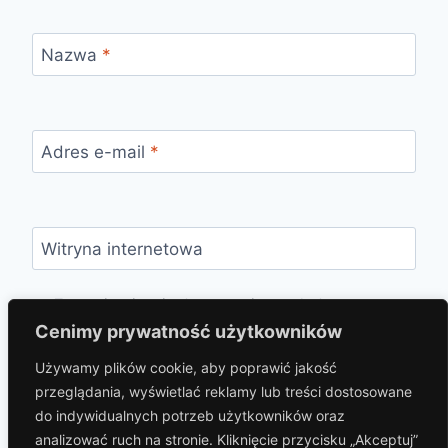
Nazwa
*
Adres e-mail
*
Witryna internetowa
Zapamiętaj moje dane w tej przeglądarce
podczas pisania kolejnych komentarzy.
Cenimy prywatność użytkowników
Używamy plików cookie, aby poprawić jakość
przeglądania, wyświetlać reklamy lub treści dostosowane
do indywidualnych potrzeb użytkowników oraz
analizować ruch na stronie. Kliknięcie przycisku „Akceptuj”