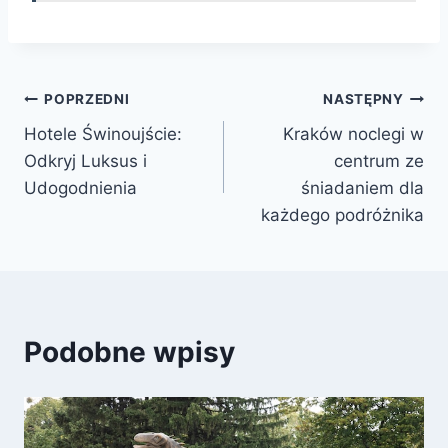
Nawigacja
POPRZEDNI
NASTĘPNY
Hotele Świnoujście:
Kraków noclegi w
wpisu
Odkryj Luksus i
centrum ze
Udogodnienia
śniadaniem dla
każdego podróżnika
Podobne wpisy