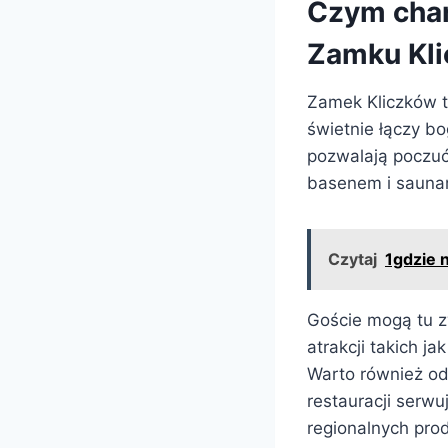
Czym char
Zamku Kl
Zamek Kliczków t
świetnie łączy b
pozwalają poczuć
basenem i sauna
Czytaj
1gdzie 
Goście mogą tu 
atrakcji takich j
Warto również od
restauracji serwu
regionalnych pro