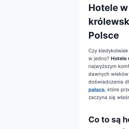
Hotele w
królewsk
Polsce
Czy kiedykolwiek 
w jedno?
Hotele
najwyższym komfo
dawnych wieków 
doświadczenia dl
pałace
, które pr
zaczyna się właśn
Co to są h