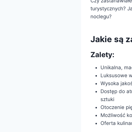
Czy zastanawiałe
turystycznych? Ja
noclegu?
Jakie są z
Zalety:
Unikalna, ma
Luksusowe wy
Wysoka jakoś
Dostęp do atr
sztuki
Otoczenie p
Możliwość ko
Oferta kulina