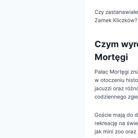
Czy zastanawiałe
Zamek Kliczków?
Czym wyró
Mortęgi
Pałac Mortęgi zn
w otoczeniu histo
jacuzzi oraz róż
codziennego zgie
Goście mają do 
rekreację na świe
jak mini zoo ora