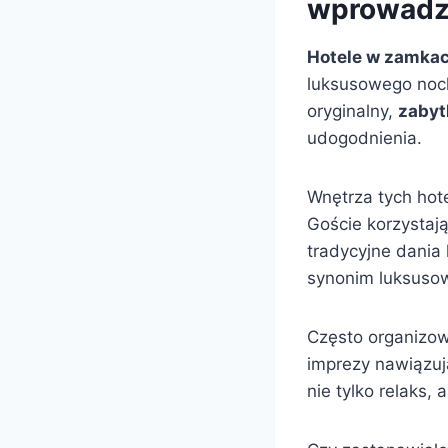
wprowadz
Hotele w zamkac
luksusowego nocl
oryginalny,
zaby
udogodnienia.
Wnętrza tych hot
Goście korzystają
tradycyjne dania 
synonim luksuso
Często organizow
imprezy nawiązują
nie tylko relaks