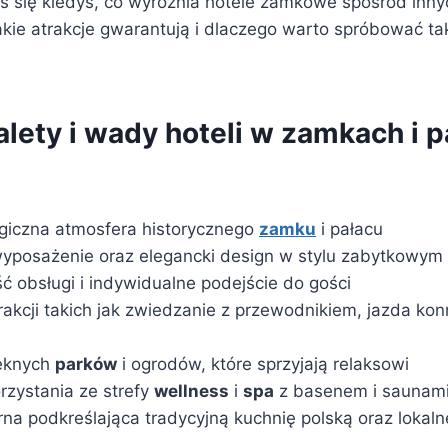
ś się kiedyś, co wyróżnia hotele zamkowe spośród inn
kie atrakcje gwarantują i dlaczego warto spróbować tak
alety i wady hoteli w zamkach i 
giczna atmosfera historycznego
zamku
i pałacu
posażenie oraz elegancki design w stylu zabytkowym
ć obsługi i indywidualne podejście do gości
akcji takich jak zwiedzanie z przewodnikiem, jazda kon
ięknych
parków
i ogrodów, które sprzyjają relaksowi
rzystania ze strefy
wellness
i
spa
z basenem i saunam
rna podkreślająca tradycyjną kuchnię polską oraz lokaln