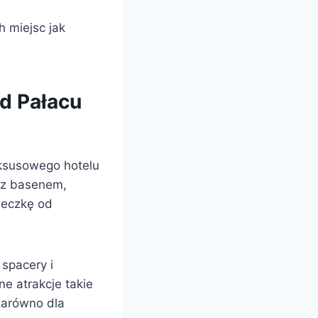
 miejsc jak
ad Pałacu
uksusowego hotelu
z basenem,
ieczkę od
 spacery i
e atrakcje takie
zarówno dla