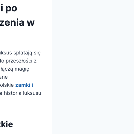
i po
zenia w
ksus splatają się
do przeszłości z
 łączą magię
ane
olskie
zamki i
 historia luksusu
tkie