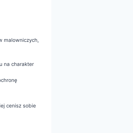
 w malowniczych,
u na charakter
ochronę
ej cenisz sobie