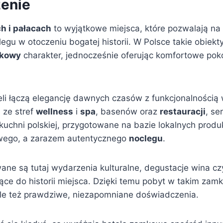
enie
h i pałacach
to wyjątkowe miejsca, które pozwalają n
egu w otoczeniu bogatej historii. W Polsce takie obiek
tkowy
charakter, jednocześnie oferując komfortowe pok
eli łączą elegancję dawnych czasów z funkcjonalnością
 ze stref
wellness
i
spa
, basenów oraz
restauracji
, se
kuchni polskiej, przygotowane na bazie lokalnych produ
wego, a zarazem autentycznego
noclegu
.
ane są tutaj wydarzenia kulturalne, degustacje wina c
ce do historii miejsca. Dzięki temu pobyt w takim zamk
, ale też prawdziwe, niezapomniane doświadczenia.