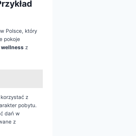
Przykład
w Polsce, który
e pokoje
a
wellness
z
 korzystać z
arakter pobytu.
ać dań w
owane z