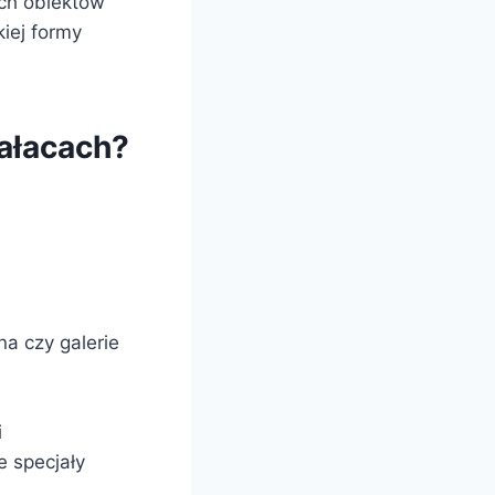
ych obiektów
iej formy
pałacach?
na czy galerie
i
e specjały