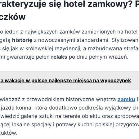
akteryzuje się hotel zamkowy? 
iczków
o jeden z największych zamków zamienionych na hotel 
ogatą
historię
z nowoczesnymi standardami. Stylizowan
 się jak w królewskiej rezydencji, a rozbudowana stref
mi gwarantuje pełen
relaks
po dniu pełnym wrażeń.
na wakacje w polsce najlepsze miejsca na wypoczynek
zwiedzać z przewodnikiem historyczne wnętrza
zamku
i
ak jazda konna, która dodatkowo podkreśla wyjątkowy ch
wiedzić galerię sztuki na terenie obiektu oraz spróbow
jącej lokalne specjały i potrawy kuchni polskiej przygot
duktów.