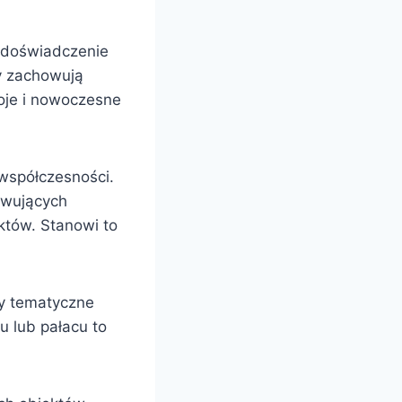
a doświadczenie
ty zachowują
oje i nowoczesne
 współczesności.
rwujących
któw. Stanowi to
zy tematyczne
u lub pałacu to