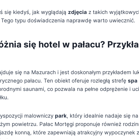
ś się kiedyś, jak wyglądają
zdjęcia
z takich wyjątkowych
 Tego typu doświadczenia naprawdę warto uwiecznić.
żnia się hotel w pałacu? Przykł
ajduje się na Mazurach i jest doskonałym przykładem l
rycznego pałacu. Ten obiekt oferuje rozległą strefę
spa
norodnymi saunami, co pozwala na pełne odprężenie i uc
łku.
dyspozycji malowniczy
park
, który idealnie nadaje się na
żym powietrzu. Pałac Mortęgi proponuje również rodzinn
z jazdę konną, które zapewniają atrakcyjny wypoczynek 