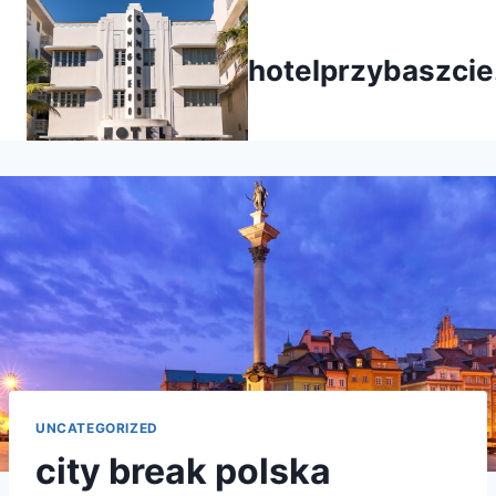
Przejdź
do
hotelprzybaszcie
treści
UNCATEGORIZED
city break polska