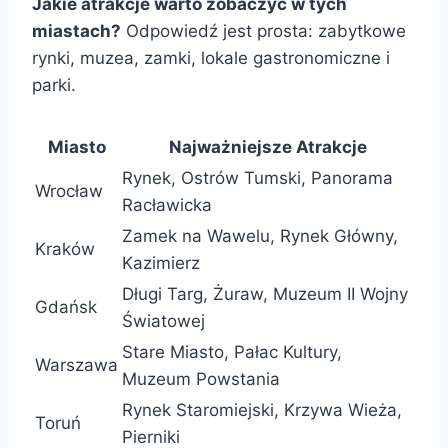
Jakie atrakcje warto zobaczyć w tych
miastach?
Odpowiedź jest prosta: zabytkowe
rynki, muzea, zamki, lokale gastronomiczne i
parki.
Miasto
Najważniejsze Atrakcje
Rynek, Ostrów Tumski, Panorama
Wrocław
Racławicka
Zamek na Wawelu, Rynek Główny,
Kraków
Kazimierz
Długi Targ, Żuraw, Muzeum II Wojny
Gdańsk
Światowej
Stare Miasto, Pałac Kultury,
Warszawa
Muzeum Powstania
Rynek Staromiejski, Krzywa Wieża,
Toruń
Pierniki