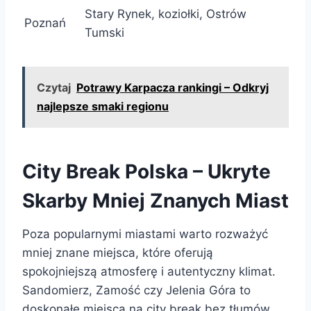
Stary Rynek, koziołki, Ostrów
Poznań
Tumski
Czytaj
Potrawy Karpacza rankingi – Odkryj
najlepsze smaki regionu
City Break Polska – Ukryte
Skarby Mniej Znanych Miast
Poza popularnymi miastami warto rozważyć
mniej znane miejsca, które oferują
spokojniejszą atmosferę i autentyczny klimat.
Sandomierz, Zamość czy Jelenia Góra to
doskonałe miejsca na city break bez tłumów.