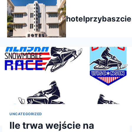
Przejdź
do
hotelprzybaszcie
treści
UNCATEGORIZED
Ile trwa wejście na