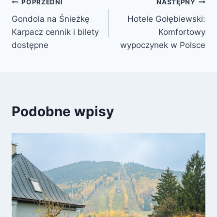
Nawigacja
POPRZEDNI
NASTĘPNY
Gondola na Śnieżkę
Hotele Gołębiewski:
wpisu
Karpacz cennik i bilety
Komfortowy
dostępne
wypoczynek w Polsce
Podobne wpisy