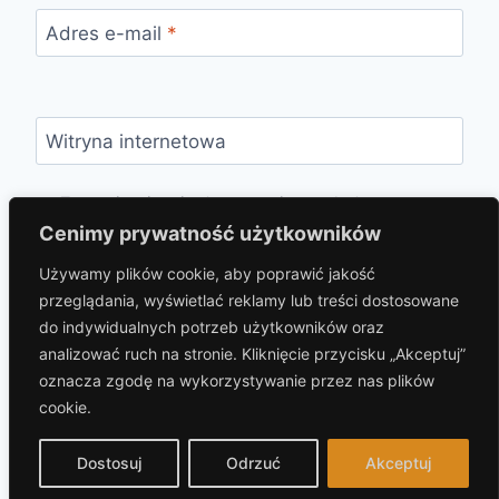
Adres e-mail
*
Witryna internetowa
Zapamiętaj moje dane w tej przeglądarce
podczas pisania kolejnych komentarzy.
Cenimy prywatność użytkowników
Używamy plików cookie, aby poprawić jakość
przeglądania, wyświetlać reklamy lub treści dostosowane
do indywidualnych potrzeb użytkowników oraz
analizować ruch na stronie. Kliknięcie przycisku „Akceptuj”
oznacza zgodę na wykorzystywanie przez nas plików
cookie.
© 2026 hotelprzybaszcie.pl Motyw WordPress,
autor:
Kadence WP
Dostosuj
Odrzuć
Akceptuj