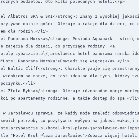
różnych budżetów. Oto kilka polecanych hoteli:</p>

tel Albatros SPA & SKI</strong>: Znany z wysokiej jakości
ozytywne opinie gości. Oferuje atrakcje dla dzieci, co c
em dla rodzin.</li>

tel Panorama Morska</strong>: Posiada Aquapark i strefę w
e zajęcia dla dzieci, co przyciąga rodziny. <a 
hotelprzybaszcie.pl/jaroslawiec-hotel-panorama-morska-id
"Hotel Panorama Morska">Dowiedz się więcej</a>.</li>

el Baltic Cliff</strong>: Charakteryzuje się przestronny
 widokiem na morze, co jest idealne dla tych, którzy szu
poczynku.</li>

el Złota Rybka</strong>: Oferuje różnorodne opcje nocleg
koi po apartamenty rodzinne, a także dostęp do spa.</li>
 w Jarosławcu sprawia, że każdy może znaleźć odpowiednią
 swoich potrzeb, co pozytywnie wpływa na jakość wakacji n
hotelprzybaszcie.pl/hotel-krol-plaza-jaroslawiec-najleps
tle="Hotel Król Plaza Jarosławiec">Zobacz więcej hoteli 