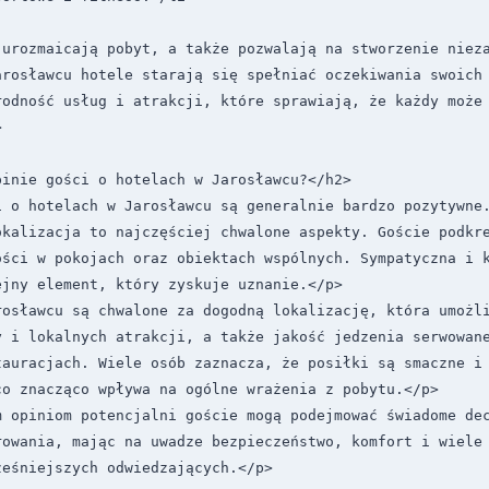
 urozmaicają pobyt, a także pozwalają na stworzenie nieza
rosławcu hotele starają się spełniać oczekiwania swoich 
rodność usług i atrakcji, które sprawiają, że każdy może 


inie gości o hotelach w Jarosławcu?</h2>

i o hotelach w Jarosławcu są generalnie bardzo pozytywne.
okalizacja to najczęściej chwalone aspekty. Goście podkre
ości w pokojach oraz obiektach wspólnych. Sympatyczna i k
jny element, który zyskuje uznanie.</p>

rosławcu są chwalone za dogodną lokalizację, która umożli
 i lokalnych atrakcji, a także jakość jedzenia serwowane
auracjach. Wiele osób zaznacza, że posiłki są smaczne i 
o znacząco wpływa na ogólne wrażenia z pobytu.</p>

m opiniom potencjalni goście mogą podejmować świadome dec
rowania, mając na uwadze bezpieczeństwo, komfort i wiele 
eśniejszych odwiedzających.</p>
