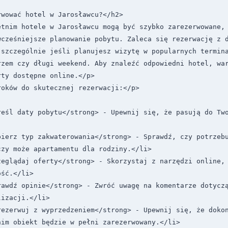
wować hotel w Jarosławcu?</h2>

tnim hotele w Jarosławcu mogą być szybko zarezerwowane, 
cześniejsze planowanie pobytu. Zaleca się rezerwację z d
 szczególnie jeśli planujesz wizytę w popularnych termina
rzem czy długi weekend. Aby znaleźć odpowiedni hotel, war
ty dostępne online.</p>

oków do skutecznej rezerwacji:</p>

reśl daty pobytu</strong> - Upewnij się, że pasują do Tw
bierz typ zakwaterowania</strong> - Sprawdź, czy potrzebu
zy może apartamentu dla rodziny.</li>

zeglądaj oferty</strong> - Skorzystaj z narzędzi online, 
ść.</li>

rawdź opinie</strong> - Zwróć uwagę na komentarze dotyczą
izacji.</li>

ezerwuj z wyprzedzeniem</strong> - Upewnij się, że dokon
im obiekt będzie w pełni zarezerwowany.</li>
