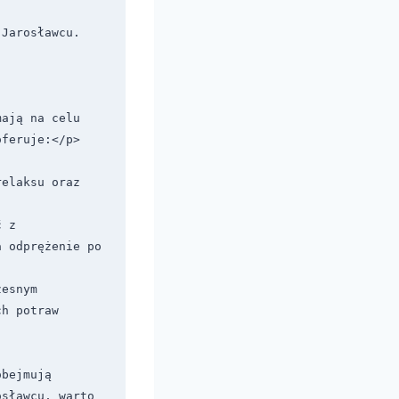
 Jarosławcu.
ają na celu 
feruje:</p>

elaksu oraz 
 z 
 odprężenie po 
esnym 
h potraw 
bejmują 
sławcu, warto 