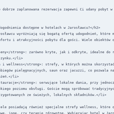
e dobrze zaplanowana rezerwacja zapewni Ci udany pobyt w
ogodnienia dostępne w hotelach w Jarosławcu?</h2>

rosławcu wyróżniają się bogatą ofertą udogodnień, które m
mfortu i atrakcyjności pobytu dla gości. Wiele obiektów o
seny</strong>: zarówno kryte, jak i odkryte, idealne do r
zynku.</li>

 i wellness</strong>: strefy, w których można skorzystać
abiegów pielęgnacyjnych, saun oraz jacuzzi, co pozwala na
żeń.</li>

tauracje</strong>: serwujące lokalne dania, przy jednocz
kiego poziomu obsługi. Goście mogą spróbować tradycyjnyc
zygotowanych ze świeżych, lokalnych składników.</li>

ele posiadają również specjalne strefy wellness, które o
owe, jogę, czy terapie zdrowotne. Wybierając hotel w Jaro