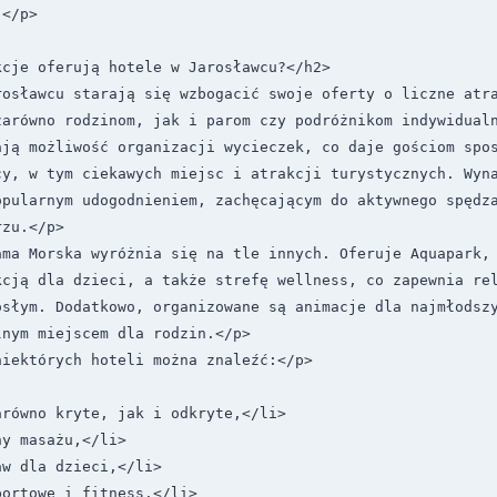
</p>

cje oferują hotele w Jarosławcu?</h2>

rosławcu starają się wzbogacić swoje oferty o liczne atra
zarówno rodzinom, jak i parom czy podróżnikom indywidualn
ją możliwość organizacji wycieczek, co daje gościom spos
cy, w tym ciekawych miejsc i atrakcji turystycznych. Wyna
opularnym udogodnieniem, zachęcającym do aktywnego spędza
zu.</p>

ama Morska wyróżnia się na tle innych. Oferuje Aquapark, 
cją dla dzieci, a także strefę wellness, co zapewnia rel
osłym. Dodatkowo, organizowane są animacje dla najmłodszy
nym miejscem dla rodzin.</p>

iektórych hoteli można znaleźć:</p>

równo kryte, jak i odkryte,</li>

y masażu,</li>

w dla dzieci,</li>

ortowe i fitness.</li>
