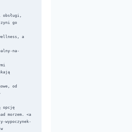
 obsługi, 
zyni go 
ellness, a 
ealny-na-
mi 
kają 
owe, od 


 opcję 
ad morzem. <a 
zy-wypoczynek-
w 