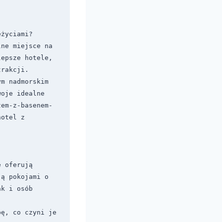
życiami? 
ne miejsce na 
epsze hotele, 
rakcji. 
m nadmorskim 
oje idealne 
zem-z-basenem-
otel z 
 oferują 
ą pokojami o 
k i osób 
ę, co czyni je 