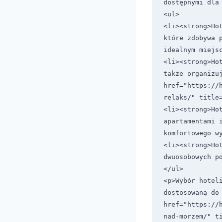
dostępnymi dla 
<ul>

<li><strong>Ho
które zdobywa p
idealnym miejsc
<li><strong>Ho
także organizuj
href="https://
relaks/" title=
<li><strong>Hot
apartamentami i
komfortowego wy
<li><strong>Hot
dwuosobowych po
</ul>

<p>Wybór hoteli
dostosowaną do
href="https://
nad-morzem/" ti