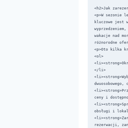
<h2>Jak zarezer
<p>W sezonie le
kluczowe jest w
wyprzedzeniem,
wakacje nad mo
różnorodne ofer
<p>Oto kilka kr
<ol>

<li><strong>Ok
</li>

<li><strong>Wy
dwuosobowego, c
<li><strong>Pr
ceny i dostępno
<li><strong>Sp
obsługi i lokal
<li><strong>Zar
rezerwacji, zan