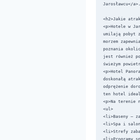
Jarosławcu</a>.
<h2>Jakie atrak
<p>Hotele w Ja
umilają pobyt 
morzem zapewnia
poznania okoli
jest również p
świeżym powietr
<p>Hotel Panor
doskonałą atrak
odprężenie dor
ten hotel ideal
<p>Na terenie n
<ul>

<li>Baseny – za
<li>Spa i salon
<li>Strefy zaba
<li>Programy sp