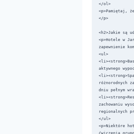
</ol>

<p>Pamiętaj, ż
</p>

<h2>Jakie są ud
<p>Hotele w Ja
zapewnienie ko
<ul>

<li><strong>Ba
aktywnego wypoc
<li><strong>Spa
różnorodnych z
dniu pełnym wra
<li><strong>Res
zachowaniu wyso
regionalnych pr
</ul>

<p>Niektóre hot
ćwiczenia grup