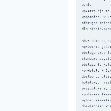
</ul>

<p>Atrakcje te
wspomnień. W Ja
oferując różno
dla siebie.</p>
<h2>Jakie są op
<p>Opinie gośc
obsługa oraz l
standard czyst
obsługa to kole
<p>Hotele w Ja
dostęp do plaży
hotelowych rest
przygotowane, c
<p>Dzięki taki
wyboru zakwate
doświadczeń wcz