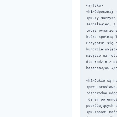
<artyku>

<h1>Odpocznij n
<p>Czy marzysz 
Jarosławiec, z
twoje wymarzon
które spełnią T
Przygotuj się 
kurorcie wyjąt
miejsce na rel
dla-rodzin-z-at
basenem</a>.</p
<h2>Jakie są na
<p>W Jarosławcu
różnorodne udo
różnej pojemnoś
podróżujących s
<p>Czasami moż