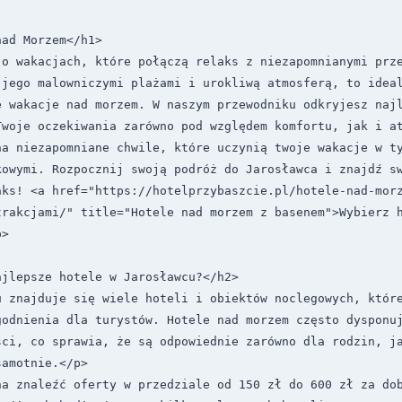
ad Morzem</h1>

o wakacjach, które połączą relaks z niezapomnianymi prze
 jego malowniczymi plażami i urokliwą atmosferą, to ideal
e wakacje nad morzem. W naszym przewodniku odkryjesz najl
woje oczekiwania zarówno pod względem komfortu, jak i at
na niezapomniane chwile, które uczynią twoje wakacje w ty
kowymi. Rozpocznij swoją podróż do Jarosławca i znajdź sw
aks! <a href="https://hotelprzybaszcie.pl/hotele-nad-mor
rakcjami/" title="Hotele nad morzem z basenem">Wybierz h
>

jlepsze hotele w Jarosławcu?</h2>

 znajduje się wiele hoteli i obiektów noclegowych, które
godnienia dla turystów. Hotele nad morzem często dysponuj
ci, co sprawia, że są odpowiednie zarówno dla rodzin, ja
amotnie.</p>

na znaleźć oferty w przedziale od 150 zł do 600 zł za dob