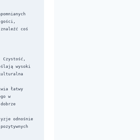
pomnianych 
gości, 
znaleźć coś 
 Czystość, 
ślają wysoki 
ulturalna 
wia łatwy 
go w 
dobrze 
yzje odnośnie 
pozytywnych 