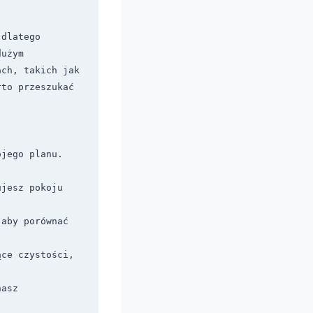
dlatego 
użym 
ch, takich jak 
to przeszukać 
ojego planu.
jesz pokoju 
aby porównać 
ce czystości, 
asz 