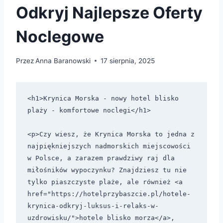
Odkryj Najlepsze Oferty
Noclegowe
Przez
Anna Baranowski
17 sierpnia, 2025
<h1>Krynica Morska - nowy hotel blisko 
plaży - komfortowe noclegi</h1>

<p>Czy wiesz, że Krynica Morska to jedna z 
najpiękniejszych nadmorskich miejscowości 
w Polsce, a zarazem prawdziwy raj dla 
miłośników wypoczynku? Znajdziesz tu nie 
tylko piaszczyste plaże, ale również <a 
href="https://hotelprzybaszcie.pl/hotele-
krynica-odkryj-luksus-i-relaks-w-
uzdrowisku/">hotele blisko morza</a>, 