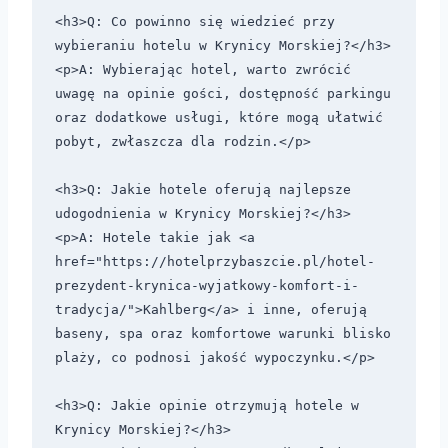
<h3>Q: Co powinno się wiedzieć przy 
wybieraniu hotelu w Krynicy Morskiej?</h3>

<p>A: Wybierając hotel, warto zwrócić 
uwagę na opinie gości, dostępność parkingu 
oraz dodatkowe usługi, które mogą ułatwić 
pobyt, zwłaszcza dla rodzin.</p>

<h3>Q: Jakie hotele oferują najlepsze 
udogodnienia w Krynicy Morskiej?</h3>

<p>A: Hotele takie jak <a 
href="https://hotelprzybaszcie.pl/hotel-
prezydent-krynica-wyjatkowy-komfort-i-
tradycja/">Kahlberg</a> i inne, oferują 
baseny, spa oraz komfortowe warunki blisko 
plaży, co podnosi jakość wypoczynku.</p>

<h3>Q: Jakie opinie otrzymują hotele w 
Krynicy Morskiej?</h3>
