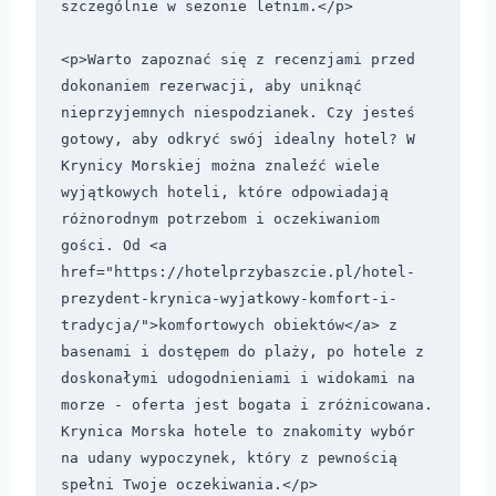
szczególnie w sezonie letnim.</p>

<p>Warto zapoznać się z recenzjami przed 
dokonaniem rezerwacji, aby uniknąć 
nieprzyjemnych niespodzianek. Czy jesteś 
gotowy, aby odkryć swój idealny hotel? W 
Krynicy Morskiej można znaleźć wiele 
wyjątkowych hoteli, które odpowiadają 
różnorodnym potrzebom i oczekiwaniom 
gości. Od <a 
href="https://hotelprzybaszcie.pl/hotel-
prezydent-krynica-wyjatkowy-komfort-i-
tradycja/">komfortowych obiektów</a> z 
basenami i dostępem do plaży, po hotele z 
doskonałymi udogodnieniami i widokami na 
morze - oferta jest bogata i zróżnicowana. 
Krynica Morska hotele to znakomity wybór 
na udany wypoczynek, który z pewnością 
spełni Twoje oczekiwania.</p>
