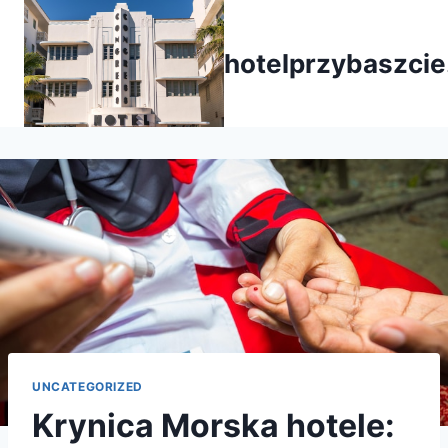
Przejdź
do
hotelprzybaszcie
treści
UNCATEGORIZED
Krynica Morska hotele: