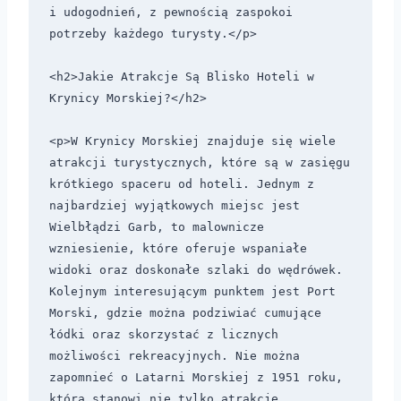
i udogodnień, z pewnością zaspokoi 
potrzeby każdego turysty.</p>

<h2>Jakie Atrakcje Są Blisko Hoteli w 
Krynicy Morskiej?</h2>

<p>W Krynicy Morskiej znajduje się wiele 
atrakcji turystycznych, które są w zasięgu 
krótkiego spaceru od hoteli. Jednym z 
najbardziej wyjątkowych miejsc jest 
Wielbłądzi Garb, to malownicze 
wzniesienie, które oferuje wspaniałe 
widoki oraz doskonałe szlaki do wędrówek. 
Kolejnym interesującym punktem jest Port 
Morski, gdzie można podziwiać cumujące 
łódki oraz skorzystać z licznych 
możliwości rekreacyjnych. Nie można 
zapomnieć o Latarni Morskiej z 1951 roku, 
która stanowi nie tylko atrakcję 