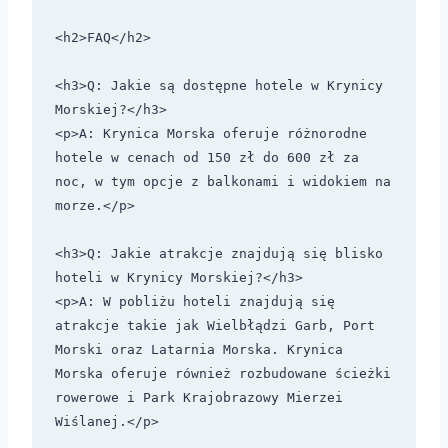
<h2>FAQ</h2>

<h3>Q: Jakie są dostępne hotele w Krynicy 
Morskiej?</h3>

<p>A: Krynica Morska oferuje różnorodne 
hotele w cenach od 150 zł do 600 zł za 
noc, w tym opcje z balkonami i widokiem na 
morze.</p>

<h3>Q: Jakie atrakcje znajdują się blisko 
hoteli w Krynicy Morskiej?</h3>

<p>A: W pobliżu hoteli znajdują się 
atrakcje takie jak Wielbłądzi Garb, Port 
Morski oraz Latarnia Morska. Krynica 
Morska oferuje również rozbudowane ścieżki 
rowerowe i Park Krajobrazowy Mierzei 
Wiślanej.</p>
