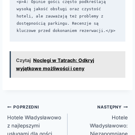
<p>A: Opinie gości często podkreślają 
wysoką jakość obsługi oraz czystość 
hoteli, ale zauważają też problemy z 
dostępnością parkingu. Recenzje są 
Czytaj
Noclegi w Tatrach: Odkryj
wyjątkowe możliwości i ceny
Nawigacja
POPRZEDNI
NASTĘPNY
Hotele Władysławowo
Hotele
wpisu
z najlepszymi
Władysławowo:
usługami dla gości
Niezapomniane