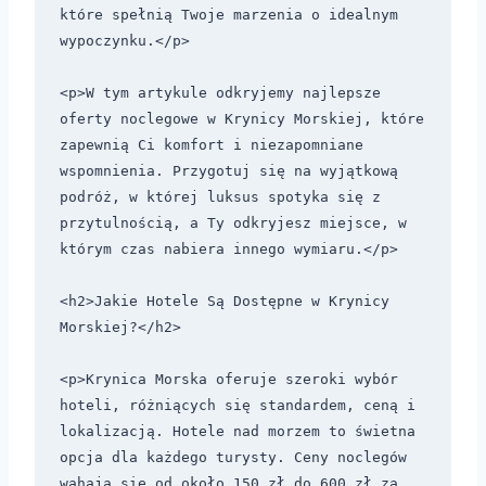
które spełnią Twoje marzenia o idealnym 
wypoczynku.</p>

<p>W tym artykule odkryjemy najlepsze 
oferty noclegowe w Krynicy Morskiej, które 
zapewnią Ci komfort i niezapomniane 
wspomnienia. Przygotuj się na wyjątkową 
podróż, w której luksus spotyka się z 
przytulnością, a Ty odkryjesz miejsce, w 
którym czas nabiera innego wymiaru.</p>

<h2>Jakie Hotele Są Dostępne w Krynicy 
Morskiej?</h2>

<p>Krynica Morska oferuje szeroki wybór 
hoteli, różniących się standardem, ceną i 
lokalizacją. Hotele nad morzem to świetna 
opcja dla każdego turysty. Ceny noclegów 
wahają się od około 150 zł do 600 zł za 