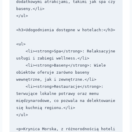
dodatkowymi atrakcjami, takimi jak spa czy 
baseny.</li>

</ul>

<h3>Udogodnienia dostępne w hotelach:</h3>

<ul>

    <li><strong>Spa</strong>: Relaksacyjne 
usługi i zabiegi wellness.</li>

    <li><strong>Baseny</strong>: Wiele 
obiektów oferuje zarówno baseny 
wewnętrzne, jak i zewnętrzne.</li>

    <li><strong>Restauracje</strong>: 
Serwujące lokalne potrawy oraz menu 
międzynarodowe, co pozwala na delektowanie 
się kuchnią regionu.</li>

</ul>

<p>Krynica Morska, z różnorodnością hoteli 