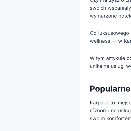
Czy marzysz o ch
swoich wspaniały
wymarzone hotel
Od luksusowego H
wellness — w Kar
W tym artykule o
unikalne usługi w
Popularne
Karpacz to miejsc
różnorodne usługi
swoim komfortem 