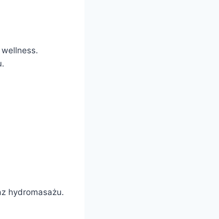
 wellness.
u.
raz hydromasażu.