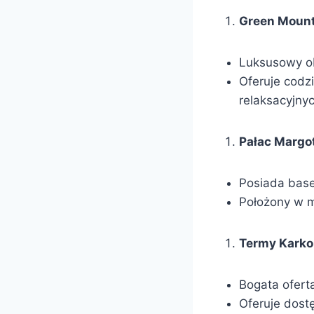
Green Mount
Luksusowy o
Oferuje codz
relaksacyjnyc
Pałac Margo
Posiada base
Położony w ma
Termy Karko
Bogata oferta
Oferuje dost