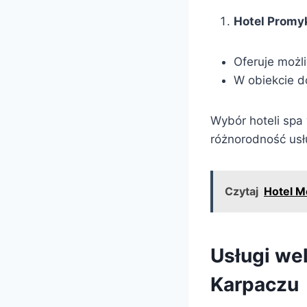
Hotel Promy
Oferuje możl
W obiekcie d
Wybór hoteli spa 
różnorodność usł
Czytaj
Hotel M
Usługi we
Karpaczu