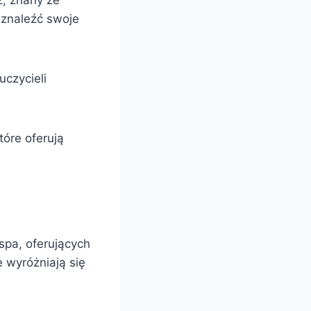
z, znany ze
 znaleźć swoje
czycieli
tóre oferują
 spa, oferujących
e wyróżniają się