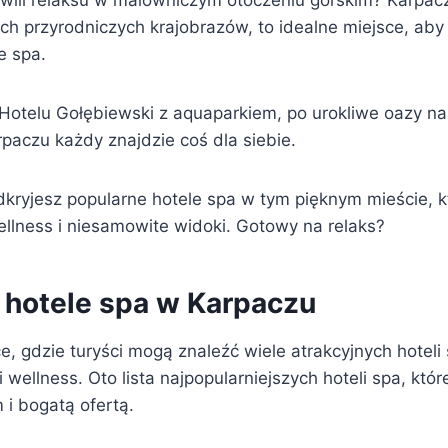
wili relaksu w malowniczym otoczeniu górskim? Karpac
ch przyrodniczych krajobrazów, to idealne miejsce, aby
e spa.
otelu Gołębiewski z aquaparkiem, po urokliwe oazy nau
paczu każdy znajdzie coś dla siebie.
dkryjesz popularne hotele spa w tym pięknym mieście, k
ellness i niesamowite widoki. Gotowy na relaks?
 hotele spa w Karpaczu
e, gdzie turyści mogą znaleźć wiele atrakcyjnych hoteli
 wellness. Oto lista najpopularniejszych hoteli spa, któr
i bogatą ofertą.