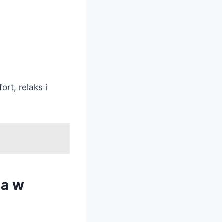
rt, relaks i
pa w