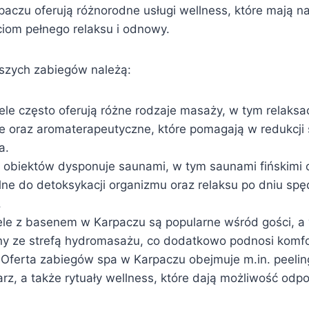
aczu oferują różnorodne usługi wellness, które mają na
iom pełnego relaksu i odnowy.
jszych zabiegów należą:
ele często oferują różne rodzaje masaży, w tym relaksa
e oraz aromaterapeutyczne, które pomagają w redukcji 
a.
e obiektów dysponuje saunami, w tym saunami fińskimi o
alne do detoksykacji organizmu oraz relaksu po dniu sp
.
ele z basenem w Karpaczu są popularne wśród gości, a 
ny ze strefą hydromasażu, co dodatkowo podnosi komfort
 Oferta zabiegów spa w Karpaczu obejmuje m.in. peeling
arz, a także rytuały wellness, które dają możliwość odp