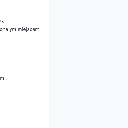
ss.
skonałym miejscem
mi.