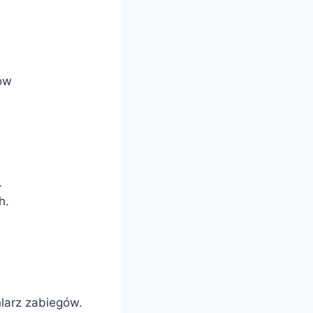
.
gów
.
h.
larz zabiegów.