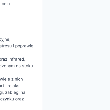
 celu
cyjne,
stresu i poprawie
raz infrared,
ędzonym na stoku
wiele z nich
 i relaks.
i, zabiegi na
oczynku oraz