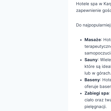
Hotele spa w Karp
zapewnienie gośc
Do najpopularnie
Masaże
: Hot
terapeutyczn
samopoczuci
Sauny
: Wiel
które są ide
lub w górach
Baseny
: Hot
oferuje base
Zabiegi spa
:
ciało oraz tw
pielęgnacji.