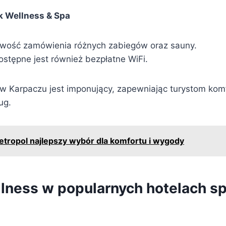
k Wellness & Spa
iwość zamówienia różnych zabiegów oraz sauny.
ostępne jest również bezpłatne WiFi.
w Karpaczu jest imponujący, zapewniając turystom komfo
ug.
etropol najlepszy wybór dla komfortu i wygody
llness w popularnych hotelach s