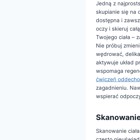
Jedną z najprost
skupianie się na
dostępna i zawsz
oczy i skieruj ca
Twojego ciała – z
Nie próbuj zmien
wędrować, delika
aktywuje układ pr
wspomaga regene
ćwiczeń oddechow
zagadnieniu. Naw
wspierać odpocz
Skanowanie 
Skanowanie ciała 
często nieuświado