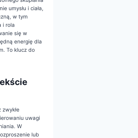
adomego skupiania
ie umysłu i ciała,
czną, w tym
 i rola
wanie się w
ędną energię dla
m. To klucz do
ekście
ż zwykłe
ierowaniu uwagi
niania. W
rozproszenie lub