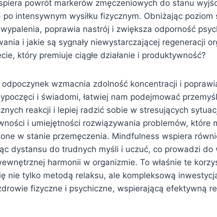
wspiera powrót markerów zmęczeniowych do stanu wyjśc
a po intensywnym wysiłku fizycznym. Obniżając poziom
 wypalenia, poprawia nastrój i zwiększa odporność psyc
ania i jakie są sygnały niewystarczającej regeneracji o
ie, który premiuje ciągłe działanie i produktywność?
odpoczynek wzmacnia zdolność koncentracji i poprawi
ypoczęci i świadomi, łatwiej nam podejmować przemyśl
nych reakcji i lepiej radzić sobie w stresujących sytuac
wności i umiejętności rozwiązywania problemów, które
żone w stanie przemęczenia. Mindfulness wspiera równi
ąc dystansu do trudnych myśli i uczuć, co prowadzi do
ewnętrznej harmonii w organizmie. To właśnie te korzyś
ię nie tylko metodą relaksu, ale kompleksową inwestycj
drowie fizyczne i psychiczne, wspierającą efektywną r