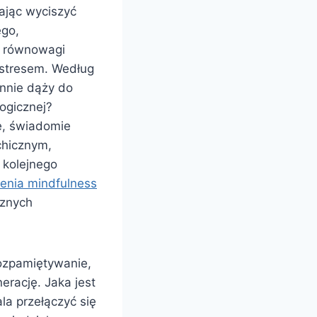
ając wyciszyć
ego,
e równowagi
 stresem. Według
annie dąży do
ogicznej?
e, świadomie
chicznym,
 kolejnego
enia mindfulness
cznych
rozpamiętywanie,
erację. Jaka jest
la przełączyć się