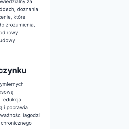
owiedzialny za
oddech, doznania
enie, które
do zrozumienia,
 odnowy
budowy i
czynku
wymiernych
eksową
 redukcja
ą i poprawia
ważności łagodzi
m chronicznego