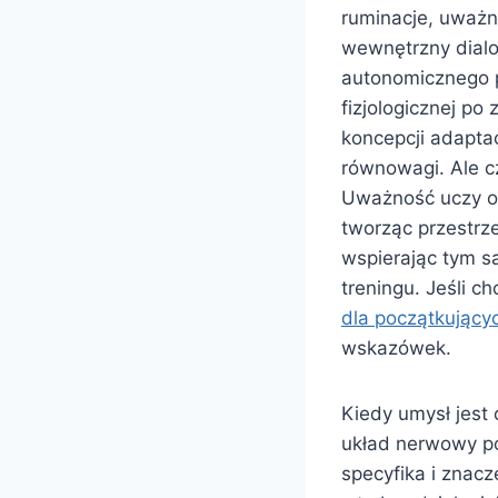
ruminacje, uważ
wewnętrzny dialo
autonomicznego p
fizjologicznej p
koncepcji adaptac
równowagi. Ale c
Uważność uczy or
tworząc przestrz
wspierając tym s
treningu. Jeśli c
dla początkujący
wskazówek.
Kiedy umysł jest
układ nerwowy po
specyfika i znac