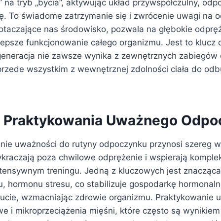
a” na tryb „bycia”, aktywując układ przywspółczulny, odp
ę. To świadome zatrzymanie się i zwrócenie uwagi na 
otaczające nas środowisko, pozwala na głębokie odpręż
lepsze funkcjonowanie całego organizmu. Jest to klucz 
generacja nie zawsze wynika z zewnętrznych zabiegów
e przede wszystkim z wewnętrznej zdolności ciała do od
z Praktykowania Uważnego Odpo
nie uważności do rutyny odpoczynku przynosi szereg 
wykraczają poza chwilowe odprężenie i wspierają kompl
ntensywnym treningu. Jedną z kluczowych jest znacząca
u, hormonu stresu, co stabilizuje gospodarkę hormonaln
cie, wzmacniając zdrowie organizmu. Praktykowanie u
we i mikroprzeciążenia mięśni, które często są wynikie