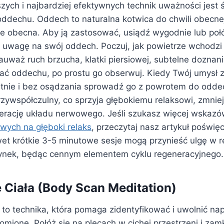
szych i najbardziej efektywnych technik uważności jes
 oddechu. Oddech to naturalna kotwica do chwili obecne
e obecna. Aby ją zastosować, usiądź wygodnie lub połó
łą uwagę na swój oddech. Poczuj, jak powietrze wchodzi
auważ ruch brzucha, klatki piersiowej, subtelne doznan
iać oddechu, po prostu go obserwuj. Kiedy Twój umysł 
tnie i bez osądzania sprowadź go z powrotem do odde
zywspółczulny, co sprzyja głębokiemu relaksowi, zmniej
rację układu nerwowego. Jeśli szukasz więcej wskaz
ych na głęboki relaks
, przeczytaj nasz artykuł poświ
et krótkie 3-5 minutowe sesje mogą przynieść ulgę w re
ynek, będąc cennym elementem cyklu regeneracyjnego.
Ciała (Body Scan Meditation)
to technika, która pomaga zidentyfikować i uwolnić nap
mione. Połóż się na plecach w cichej przestrzeni i zamk