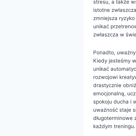
stresu, a także 
istotne zwłaszcz
zmniejsza ryzyko
unikać przetrenow
zwłaszcza w świec
Ponadto, uważny 
Kiedy jesteśmy w
unikać automatycz
rozwojowi kreaty
drastycznie obni
emocjonalną, ucz
spokoju ducha i w
uważność staje s
długoterminowe z
każdym treningu.