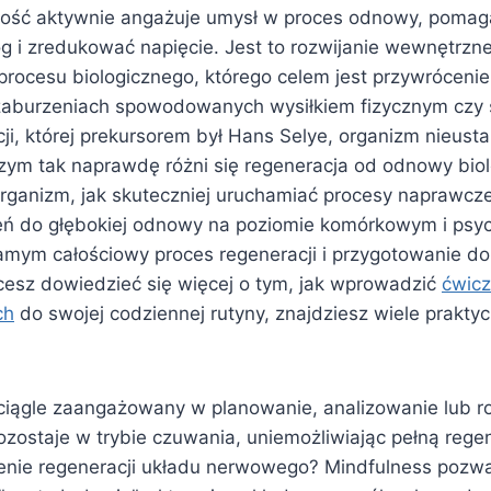
ność aktywnie angażuje umysł w proces odnowy, pomag
g i zredukować napięcie. Jest to rozwijanie wewnętrzn
rocesu biologicznego, którego celem jest przywróceni
o zaburzeniach spowodowanych wysiłkiem fizycznym czy
ji, której prekursorem był Hans Selye, organizm nieust
zym tak naprawdę różni się regeneracja od odnowy biol
ganizm, jak skuteczniej uruchamiać procesy naprawcz
eń do głębokiej odnowy na poziomie komórkowym i psy
amym całościowy proces regeneracji i przygotowanie do
hcesz dowiedzieć się więcej o tym, jak wprowadzić
ćwicz
ch
do swojej codziennej rutyny, znajdziesz wiele prakty
 ciągle zaangażowany w planowanie, analizowanie lub 
zostaje w trybie czuwania, uniemożliwiając pełną regen
zenie regeneracji układu nerwowego? Mindfulness pozwa