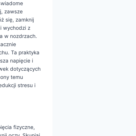
t świadome
j, zawsze
ż się, zamknij
 i wychodzi z
ia w nozdrzach.
zacznie
chu. Ta praktyka
sza napięcie i
ówek dotyczących
ęcony temu
dukcji stresu i
ięcia fizyczne,
nij oczy. Skupiaj