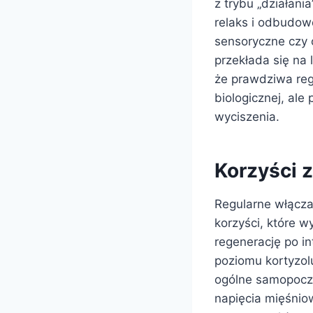
z trybu „działani
relaks i odbudow
sensoryczne czy 
przekłada się na 
że prawdziwa re
biologicznej, al
wyciszenia.
Korzyści 
Regularne włącza
korzyści, które 
regenerację po i
poziomu kortyzol
ogólne samopoczu
napięcia mięśnio