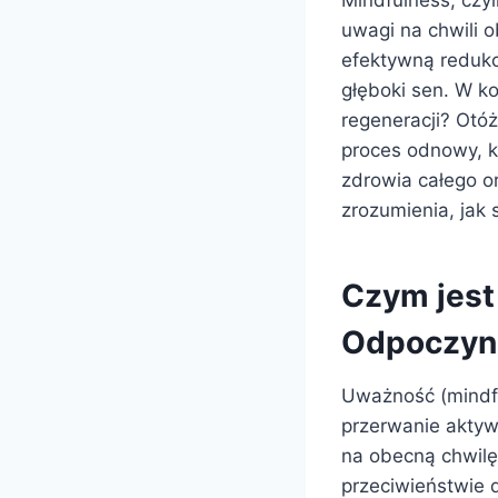
Mindfulness, czy
uwagi na chwili o
efektywną redukc
głęboki sen. W kon
regeneracji? Otóż
proces odnowy, k
zdrowia całego o
zrozumienia, jak
Czym jest
Odpoczyn
Uważność (mindfu
przerwanie aktyw
na obecną chwilę
przeciwieństwie d