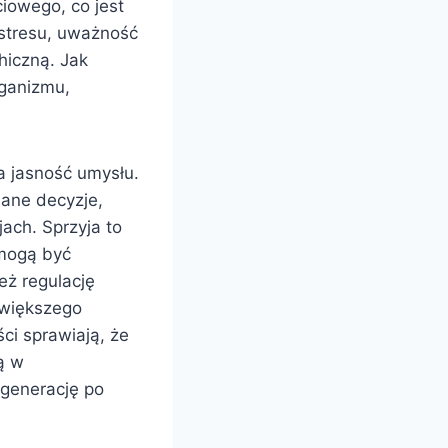
iowego, co jest
 stresu, uważność
hiczną. Jak
rganizmu,
a jasność umysłu.
ane decyzje,
jach. Sprzyja to
 mogą być
eż regulację
 większego
ci sprawiają, że
ą w
egenerację po