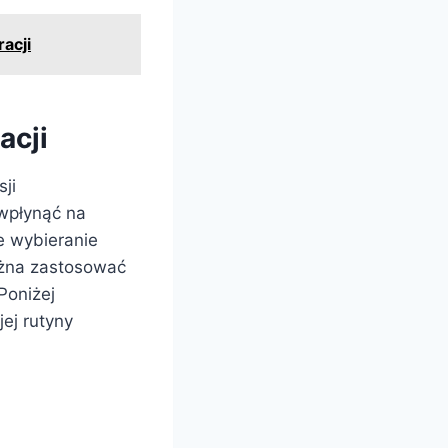
acji
acji
ji
 wpłynąć na
e wybieranie
ożna zastosować
Poniżej
ej rutyny