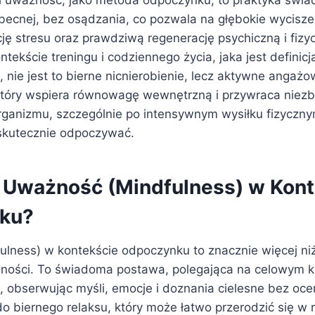
li uważność, jako metoda odpoczynku, to praktyka świ
becnej, bez osądzania, co pozwala na głębokie wyciszen
ję stresu oraz prawdziwą regenerację psychiczną i fizy
tekście treningu i codziennego życia, jaka jest definicja
, nie jest to bierne nicnierobienie, lecz aktywne angażo
tóry wspiera równowagę wewnętrzną i przywraca niezb
rganizmu, szczególnie po intensywnym wysiłku fizyczny
 skutecznie odpoczywać.
 Uważność (Mindfulness) w Kont
ku?
lness) w kontekście odpoczynku to znacznie więcej ni
ności. To świadoma postawa, polegająca na celowym k
, obserwując myśli, emocje i doznania cielesne bez oce
o biernego relaksu, który może łatwo przerodzić się w 