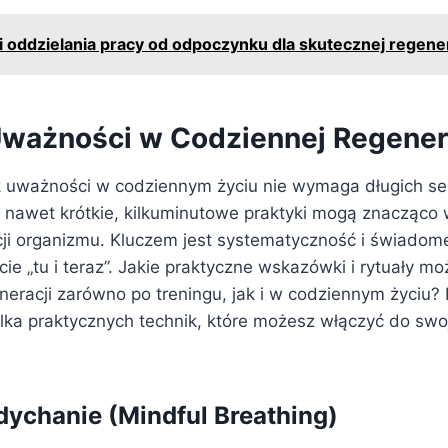
i oddzielania pracy od odpoczynku dla skutecznej regener
Uważności w Codziennej Regener
ik uważności w codziennym życiu nie wymaga długich ses
 nawet krótkie, kilkuminutowe praktyki mogą znacząco
ji organizmu. Kluczem jest systematyczność i świadom
e „tu i teraz”. Jakie praktyczne wskazówki i rytuały m
eracji zarówno po treningu, jak i w codziennym życiu? 
lka praktycznych technik, które możesz włączyć do swoj
ychanie (Mindful Breathing)