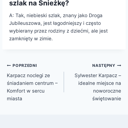
szlak na Śnieżkę?
A: Tak, niebieski szlak, znany jako Droga
Jubileuszowa, jest łagodniejszy i często
wybierany przez rodziny z dziećmi, ale jest
zamknięty w zimie.
Nawigacja
POPRZEDNI
NASTĘPNY
Karpacz noclegi ze
Sylwester Karpacz –
wpisu
śniadaniem centrum –
idealne miejsce na
Komfort w sercu
noworoczne
miasta
świętowanie