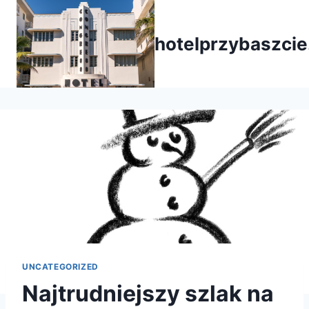
Przejdź
do
hotelprzybaszcie
treści
UNCATEGORIZED
Najtrudniejszy szlak na