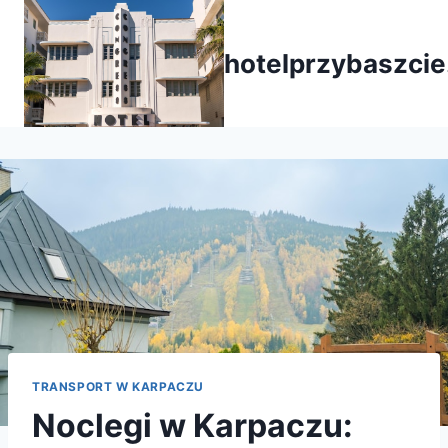
Przejdź
do
hotelprzybaszcie
treści
TRANSPORT W KARPACZU
Noclegi w Karpaczu: