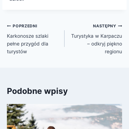
Nawigacja
POPRZEDNI
NASTĘPNY
Karkonosze szlaki
Turystyka w Karpaczu
wpisu
pełne przygód dla
– odkryj piękno
turystów
regionu
Podobne wpisy