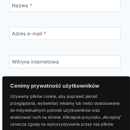
Nazwa
*
Adres e-mail
*
Witryna internetowa
Zapamiętaj moje dane w tej przeglądarce
podczas pisania kolejnych komentarzy.
Cenimy prywatność użytkowników
Używamy plików cookie, aby poprawić jakość
przeglądania, wyświetlać reklamy lub treści dostosowane
do indywidualnych potrzeb użytkowników oraz
analizować ruch na stronie. Kliknięcie przycisku „Akceptuj”
oznacza zgodę na wykorzystywanie przez nas plików