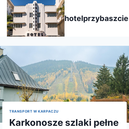
Przejdź
do
hotelprzybaszcie
treści
TRANSPORT W KARPACZU
Karkonosze szlaki pełne