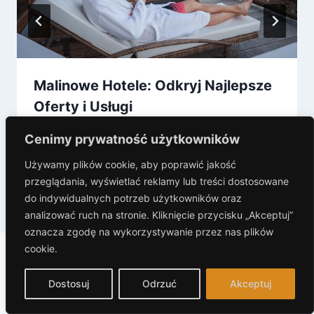
Malinowe Hotele: Odkryj Najlepsze
Oferty i Usługi
Przez
Anna Baranowski
17 sierpnia, 2025
Cenimy prywatność użytkowników
Używamy plików cookie, aby poprawić jakość
przeglądania, wyświetlać reklamy lub treści dostosowane
do indywidualnych potrzeb użytkowników oraz
analizować ruch na stronie. Kliknięcie przycisku „Akceptuj”
oznacza zgodę na wykorzystywanie przez nas plików
cookie.
Dodaj komentarz
Dostosuj
Odrzuć
Akceptuj