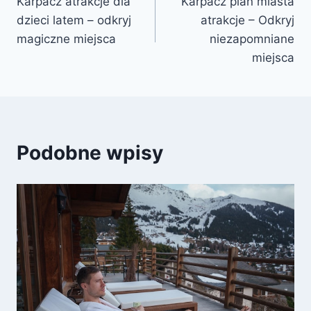
Karpacz atrakcje dla
Karpacz plan miasta
wpisu
dzieci latem – odkryj
atrakcje – Odkryj
magiczne miejsca
niezapomniane
miejsca
Podobne wpisy