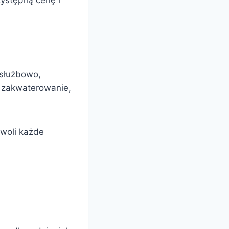
zystępną cenę i
 służbowo,
e zakwaterowanie,
owoli każde