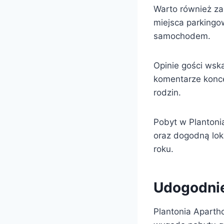
Warto również za
miejsca parkingo
samochodem.
Opinie gości wsk
komentarze koncen
rodzin.
Pobyt w Plantonia
oraz dogodną lok
roku.
Udogodnie
Plantonia Aparth