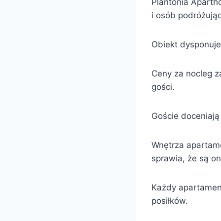
Plantonia Aparth
i osób podróżują
Obiekt dysponuje
Ceny za nocleg z
gości.
Goście doceniają
Wnętrza apartame
sprawia, że są o
Każdy apartament
posiłków.