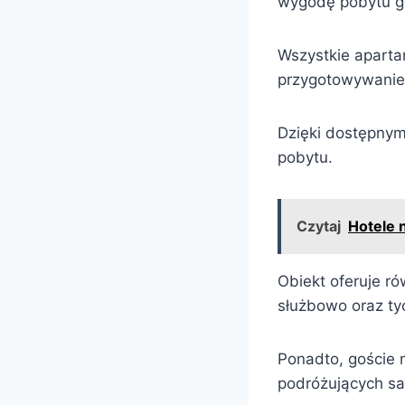
wygodę pobytu g
Wszystkie apart
przygotowywanie 
Dzięki dostępnym
pobytu.
Czytaj
Hotele 
Obiekt oferuje r
służbowo oraz ty
Ponadto, goście 
podróżujących 