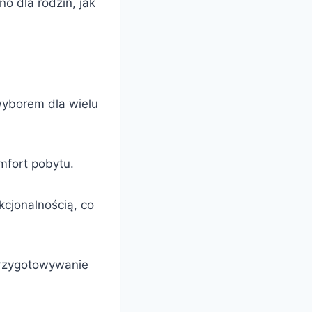
o dla rodzin, jak
wyborem dla wielu
mfort pobytu.
cjonalnością, co
przygotowywanie