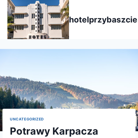
Przejdź
do
hotelprzybaszcie
treści
UNCATEGORIZED
Potrawy Karpacza