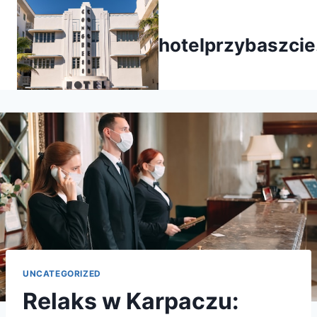
Przejdź
do
hotelprzybaszcie
treści
UNCATEGORIZED
Relaks w Karpaczu: