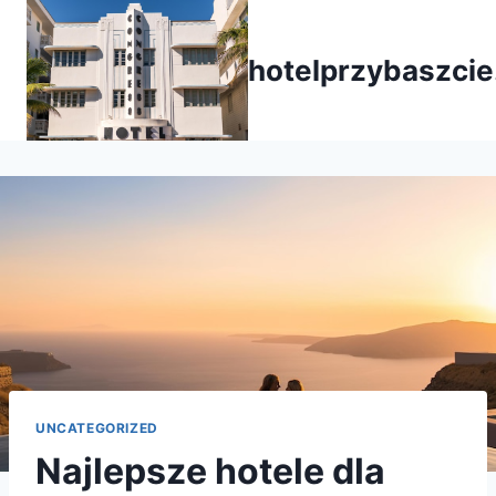
Przejdź
do
hotelprzybaszcie
treści
UNCATEGORIZED
Najlepsze hotele dla