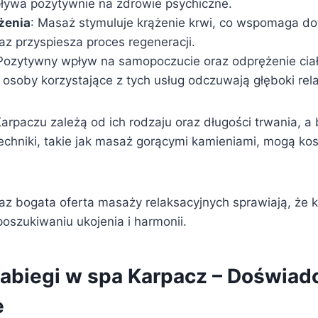
pływa pozytywnie na zdrowie psychiczne.
żenia
: Masaż stymuluje krążenie krwi, co wspomaga dot
az przyspiesza proces regeneracji.
 Pozytywny wpływ na samopoczucie oraz odprężenie ciał
 osoby korzystające z tych usług odczuwają głęboki rel
rpaczu zależą od ich rodzaju oraz długości trwania, a 
hniki, takie jak masaż gorącymi kamieniami, mogą ko
az bogata oferta masaży relaksacyjnych sprawiają, że 
poszukiwaniu ukojenia i harmonii.
 zabiegi w spa Karpacz – Doświad
e