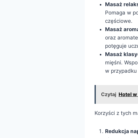
Masaż relak
Pomaga w pop
częściowe.
Masaż arom
oraz aromate
potęguje ucz
Masaż klas
mięśni. Wspo
w przypadku
Czytaj
Hotel w
Korzyści z tych m
Redukcja na