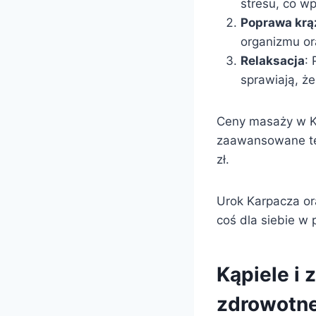
stresu, co w
Poprawa krą
organizmu or
Relaksacja
:
sprawiają, że
Ceny masaży w Ka
zaawansowane tec
zł.
Urok Karpacza or
coś dla siebie w 
Kąpiele i
zdrowotn