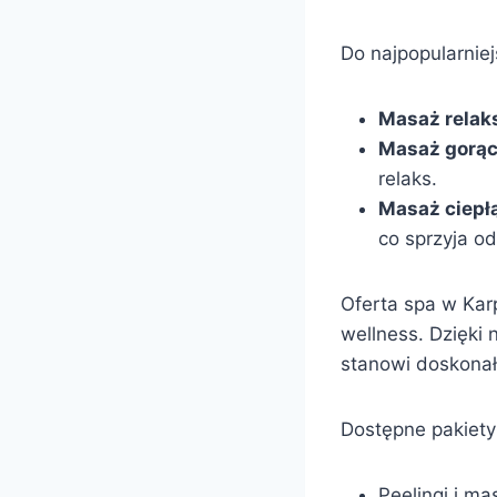
Do najpopularnie
Masaż relak
Masaż gorąc
relaks.
Masaż ciepł
co sprzyja od
Oferta spa w Karp
wellness. Dzięki 
stanowi doskonał
Dostępne pakiety
Peelingi i ma