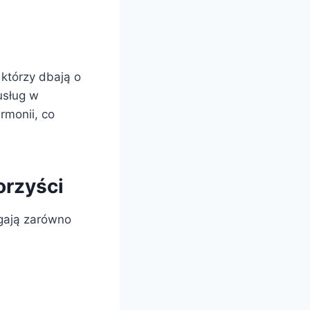
 którzy dbają o
usług w
rmonii, co
orzyści
gają zarówno