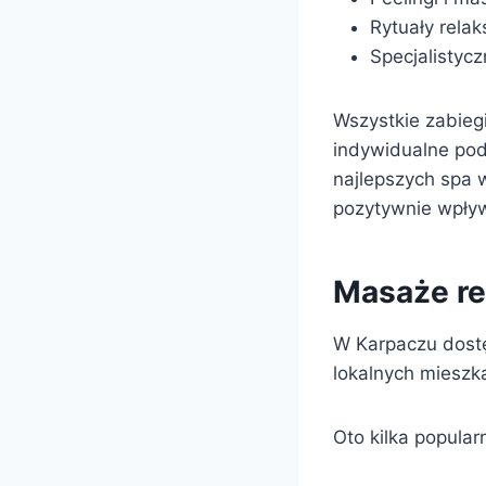
Rytuały rela
Specjalistyc
Wszystkie zabieg
indywidualne pod
najlepszych spa 
pozytywnie wpływ
Masaże re
W Karpaczu dostę
lokalnych mieszka
Oto kilka popular