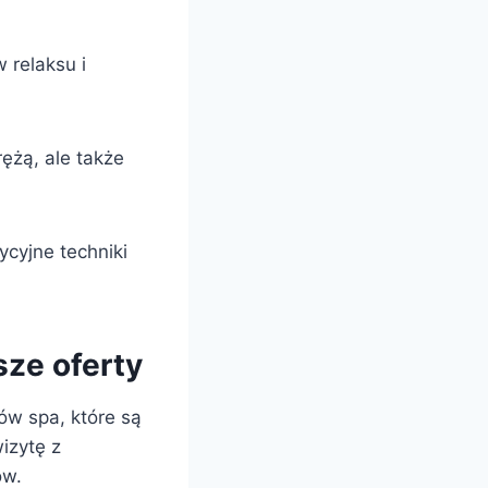
 relaksu i
rężą, ale także
ycyjne techniki
sze oferty
ów spa, które są
izytę z
ów.