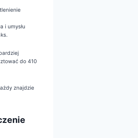
lenienie
a i umysłu
aks.
bardziej
sztować do 410
każdy znajdzie
czenie