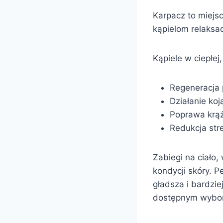
Karpacz to miejs
kąpielom relaksa
Kąpiele w ciepłej
Regeneracja 
Działanie koj
Poprawa krą
Redukcja stre
Zabiegi na ciało
kondycji skóry. P
gładsza i bardzie
dostępnym wybore