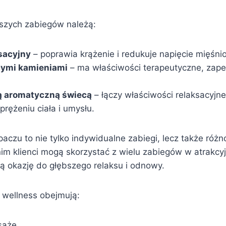
jszych zabiegów należą:
sacyjny
– poprawia krążenie i redukuje napięcie mięśni
ymi kamieniami
– ma właściwości terapeutyczne, zape
ą aromatyczną świecą
– łączy właściwości relaksacyjne
prężeniu ciała i umysłu.
aczu to nie tylko indywidualne zabiegi, lecz także róż
nim klienci mogą skorzystać z wielu zabiegów w atrakcy
ą okazję do głębszego relaksu i odnowy.
 wellness obejmują:
saże,