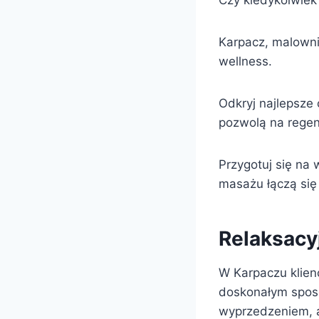
Czy kiedykolwiek
Karpacz, malownic
wellness.
Odkryj najlepsze 
pozwolą na regene
Przygotuj się na 
masażu łączą się
Relaksacy
W Karpaczu klien
doskonałym sposo
wyprzedzeniem, 