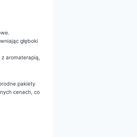
owe.
wniając głęboki
 z aromaterapią,
norodne pakiety
jnych cenach, co