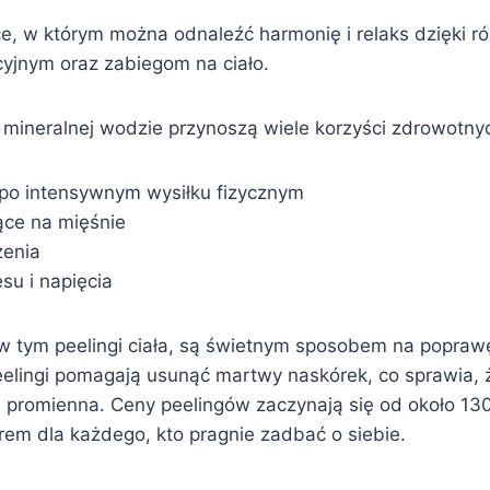
ce, w którym można odnaleźć harmonię i relaks dzięki 
cyjnym oraz zabiegom na ciało.
, mineralnej wodzie przynoszą wiele korzyści zdrowotnyc
po intensywnym wysiłku fizycznym
ące na mięśnie
żenia
su i napięcia
, w tym peelingi ciała, są świetnym sposobem na popraw
eelingi pomagają usunąć martwy naskórek, co sprawia, ż
j promienna. Ceny peelingów zaczynają się od około 130 
m dla każdego, kto pragnie zadbać o siebie.