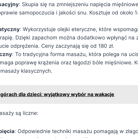
sacyjny
: Skupia się na zmniejszeniu napięcia mięśniowe
rawie samopoczucia i jakości snu. Kosztuje od około 
atyczny
: Wykorzystuje olejki eteryczne, które wspomag
rapię. Dzięki zapachom można dodatkowo wpłynąć na z
ucie odprężenia. Ceny zaczynają się od 180 zł.
yczny
: To tradycyjna forma masażu, która polega na ucis
maga poprawę krążenia oraz łagodzi bóle mięśniowe. Ko
 masaży klasycznych.
 górach dla dzieci: wyjątkowy wybór na wakacje
asaży są liczne:
pięcia
: Odpowiednie techniki masażu pomagają w złago