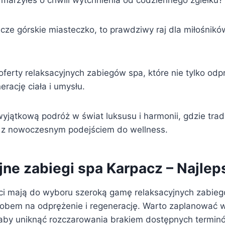
 marzyłeś o chwili wytchnienia od codziennego zgiełku?
ze górskie miasteczko, to prawdziwy raj dla miłośników
oferty relaksacyjnych zabiegów spa, które nie tylko odp
rację ciała i umysłu.
wyjątkową podróż w świat luksusu i harmonii, gdzie trad
 z nowoczesnym podejściem do wellness.
jne zabiegi spa Karpacz – Najlep
ci mają do wyboru szeroką gamę relaksacyjnych zabieg
bem na odprężenie i regenerację. Warto zaplanować w
aby uniknąć rozczarowania brakiem dostępnych termin