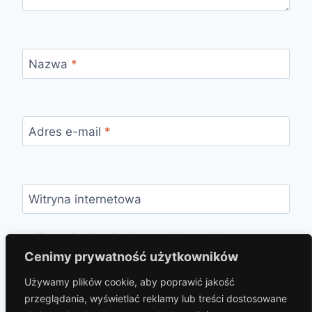
Nazwa
*
Adres e-mail
*
Witryna internetowa
Zapamiętaj moje dane w tej przeglądarce
podczas pisania kolejnych komentarzy.
Cenimy prywatność użytkowników
Używamy plików cookie, aby poprawić jakość
przeglądania, wyświetlać reklamy lub treści dostosowane