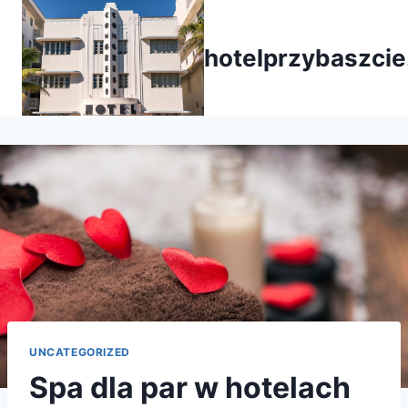
Przejdź
do
hotelprzybaszcie
treści
UNCATEGORIZED
Spa dla par w hotelach