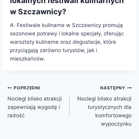
lokalnych festiwali kulinarnych
w Szczawnicy?
A: Festiwale kulinarne w Szczawnicy promują
sezonowe potrawy i lokalne specjały, oferując
warsztaty kulinarne oraz degustacje, które
przyciągają zarówno turystów, jak i
mieszkańców.
Nawigacja
POPRZEDNI
NASTĘPNY
Noclegi blisko atrakcji
Noclegi blisko atrakcji
wpisu
zapewniają wygodę i
turystycznych dla
radość
komfortowego
wypoczynku