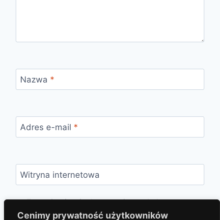
Nazwa
*
Adres e-mail
*
Witryna internetowa
Zapamiętaj moje dane w tej przeglądarce
podczas pisania kolejnych komentarzy.
Cenimy prywatność użytkowników