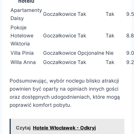
hotelu
Apartamenty
Goczałkowice
Tak
Tak
9.5
Daisy
Pokoje
Hotelowe
Goczałkowice
Tak
Tak
8.8
Wiktoria
Villa Pinia
Goczałkowice
Opcjonalne
Nie
9.0
Willa Anna
Goczałkowice
Tak
Tak
9.2
Podsumowując, wybór noclegu blisko atrakcji
powinien być oparty na opiniach innych gości
oraz dostępnych udogodnieniach, które mogą
poprawić komfort pobytu.
Czytaj
Hotele Włocławek - Odkryj