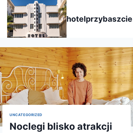
Przejdź
do
hotelprzybaszcie
treści
UNCATEGORIZED
Noclegi blisko atrakcji