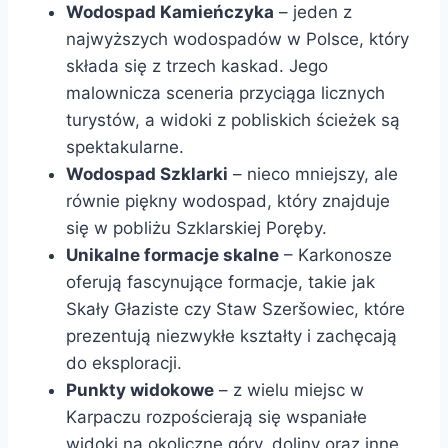
Wodospad Kamieńczyka
– jeden z
najwyższych wodospadów w Polsce, który
składa się z trzech kaskad. Jego
malownicza sceneria przyciąga licznych
turystów, a widoki z pobliskich ścieżek są
spektakularne.
Wodospad Szklarki
– nieco mniejszy, ale
równie piękny wodospad, który znajduje
się w pobliżu Szklarskiej Poręby.
Unikalne formacje skalne
– Karkonosze
oferują fascynujące formacje, takie jak
Skały Głaziste czy Staw Szeršowiec, które
prezentują niezwykłe kształty i zachęcają
do eksploracji.
Punkty widokowe
– z wielu miejsc w
Karpaczu rozpościerają się wspaniałe
widoki na okoliczne góry, doliny oraz inne