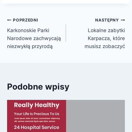
Nawigacja
POPRZEDNI
NASTĘPNY
Karkonoskie Parki
Lokalne zabytki
wpisu
Narodowe zachwycają
Karpacza, które
niezwykłą przyrodą
musisz zobaczyć
Podobne wpisy