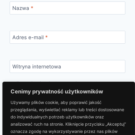
Nazwa
*
Adres e-mail
*
Witryna internetowa
Zapamiętaj moje dane w tej przeglądarce
podczas pisania kolejnych komentarzy.
Cenimy prywatność użytkowników
Używamy plików cookie, aby poprawić jakość
przeglądania, wyświetlać reklamy lub treści dostosowane
do indywidualnych potrzeb użytkowników oraz
analizować ruch na stronie. Kliknięcie przycisku „Akceptuj”
oznacza zgodę na wykorzystywanie przez nas plików