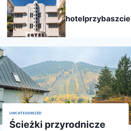
Przejdź
do
hotelprzybaszcie
treści
UNCATEGORIZED
Ścieżki przyrodnicze