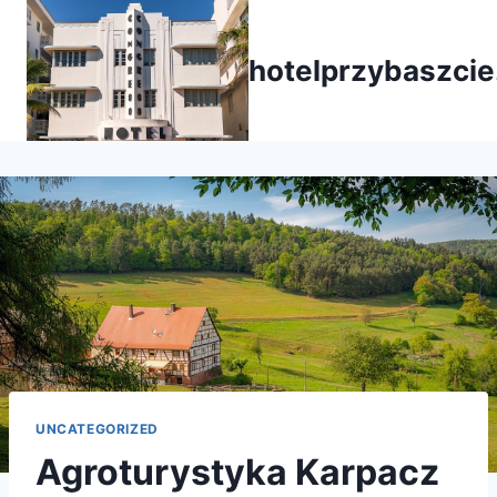
Przejdź
do
hotelprzybaszcie
treści
UNCATEGORIZED
Agroturystyka Karpacz