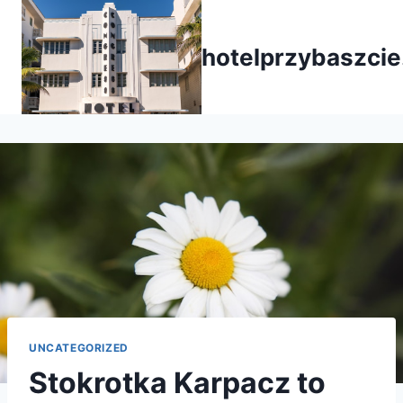
Przejdź
do
hotelprzybaszcie
treści
UNCATEGORIZED
Stokrotka Karpacz to