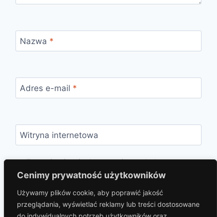
Nazwa
*
Adres e-mail
*
Witryna internetowa
Zapamiętaj moje dane w tej przeglądarce
podczas pisania kolejnych komentarzy.
Cenimy prywatność użytkowników
Używamy plików cookie, aby poprawić jakość
przeglądania, wyświetlać reklamy lub treści dostosowane
do indywidualnych potrzeb użytkowników oraz