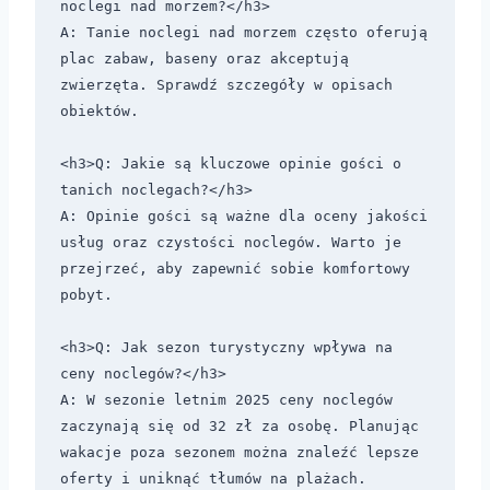
noclegi nad morzem?</h3>

A: Tanie noclegi nad morzem często oferują 
plac zabaw, baseny oraz akceptują 
zwierzęta. Sprawdź szczegóły w opisach 
obiektów.

<h3>Q: Jakie są kluczowe opinie gości o 
tanich noclegach?</h3>

A: Opinie gości są ważne dla oceny jakości 
usług oraz czystości noclegów. Warto je 
przejrzeć, aby zapewnić sobie komfortowy 
pobyt.

<h3>Q: Jak sezon turystyczny wpływa na 
ceny noclegów?</h3>

A: W sezonie letnim 2025 ceny noclegów 
zaczynają się od 32 zł za osobę. Planując 
wakacje poza sezonem można znaleźć lepsze 
oferty i uniknąć tłumów na plażach.
