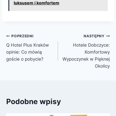
luksusem i komfortem
Nawigacja
POPRZEDNI
NASTĘPNY
Q Hotel Plus Kraków
Hotele Dobczyce:
wpisu
opinie: Co mówią
Komfortowy
goście o pobycie?
Wypoczynek w Pięknej
Okolicy
Podobne wpisy