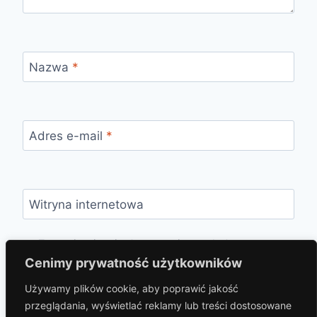
Nazwa
*
Adres e-mail
*
Witryna internetowa
Zapamiętaj moje dane w tej przeglądarce
podczas pisania kolejnych komentarzy.
Cenimy prywatność użytkowników
Używamy plików cookie, aby poprawić jakość
przeglądania, wyświetlać reklamy lub treści dostosowane