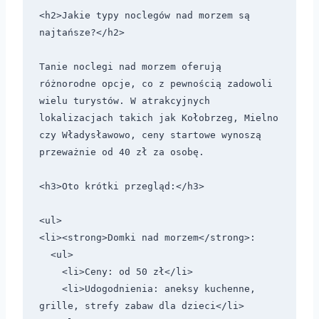
<h2>Jakie typy noclegów nad morzem są 
najtańsze?</h2>

Tanie noclegi nad morzem oferują 
różnorodne opcje, co z pewnością zadowoli 
wielu turystów. W atrakcyjnych 
lokalizacjach takich jak Kołobrzeg, Mielno 
czy Władysławowo, ceny startowe wynoszą 
przeważnie od 40 zł za osobę. 

<h3>Oto krótki przegląd:</h3>

<ul>

<li><strong>Domki nad morzem</strong>:

  <ul>

    <li>Ceny: od 50 zł</li>

    <li>Udogodnienia: aneksy kuchenne, 
grille, strefy zabaw dla dzieci</li>
