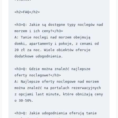
<h2>FAQ</h2>

<h3>Q: Jakie są dostępne typy noclegów nad 
morzem i ich ceny?</h3>

A: Tanie noclegi nad morzem obejmują 
domki, apartamenty i pokoje, z cenami od 
20 zł za noc. Wiele obiektów oferuje 
dodatkowe udogodnienia.

<h3>Q: Gdzie można znaleźć najlepsze 
oferty noclegowe?</h3>

A: Najlepsze oferty noclegowe nad morzem 
można znaleźć na portalach rezerwacyjnych 
z opcjami last minute, które obniżają ceny 
o 30-50%.

<h3>Q: Jakie udogodnienia oferują tanie 