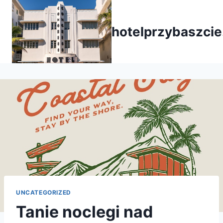
Przejdź
do
hotelprzybaszcie
treści
UNCATEGORIZED
Tanie noclegi nad