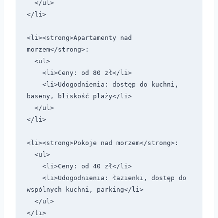
  </ul>

</li>

<li><strong>Apartamenty nad 
morzem</strong>:

  <ul>

    <li>Ceny: od 80 zł</li>

    <li>Udogodnienia: dostęp do kuchni, 
baseny, bliskość plaży</li>

  </ul>

</li>

<li><strong>Pokoje nad morzem</strong>:

  <ul>

    <li>Ceny: od 40 zł</li>

    <li>Udogodnienia: łazienki, dostęp do 
wspólnych kuchni, parking</li>

  </ul>

</li>
