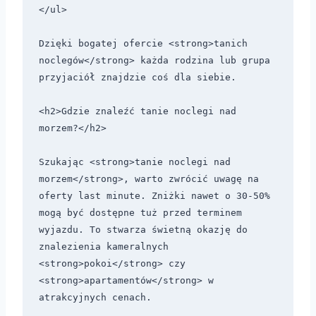
</ul>

Dzięki bogatej ofercie <strong>tanich 
noclegów</strong> każda rodzina lub grupa 
przyjaciół znajdzie coś dla siebie. 

<h2>Gdzie znaleźć tanie noclegi nad 
morzem?</h2>

Szukając <strong>tanie noclegi nad 
morzem</strong>, warto zwrócić uwagę na 
oferty last minute. Zniżki nawet o 30-50% 
mogą być dostępne tuż przed terminem 
wyjazdu. To stwarza świetną okazję do 
znalezienia kameralnych 
<strong>pokoi</strong> czy 
<strong>apartamentów</strong> w 
atrakcyjnych cenach.
