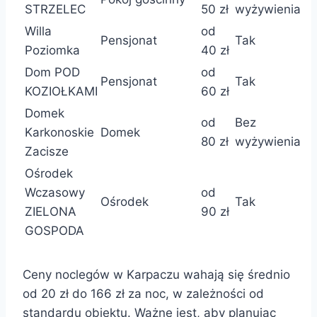
STRZELEC
50 zł
wyżywienia
Willa
od
Pensjonat
Tak
Poziomka
40 zł
Dom POD
od
Pensjonat
Tak
KOZIOŁKAMI
60 zł
Domek
od
Bez
Karkonoskie
Domek
80 zł
wyżywienia
Zacisze
Ośrodek
Wczasowy
od
Ośrodek
Tak
ZIELONA
90 zł
GOSPODA
Ceny noclegów w Karpaczu wahają się średnio
od 20 zł do 166 zł za noc, w zależności od
standardu obiektu. Ważne jest, aby planując