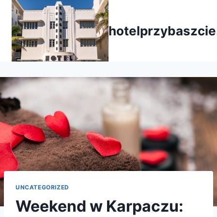
Przejdź
do
hotelprzybaszcie
treści
UNCATEGORIZED
Weekend w Karpaczu: