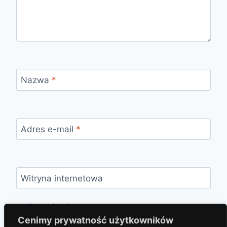
Nazwa
*
Adres e-mail
*
Witryna internetowa
Zapamiętaj moje dane w tej przeglądarce
podczas pisania kolejnych komentarzy.
Cenimy prywatność użytkowników