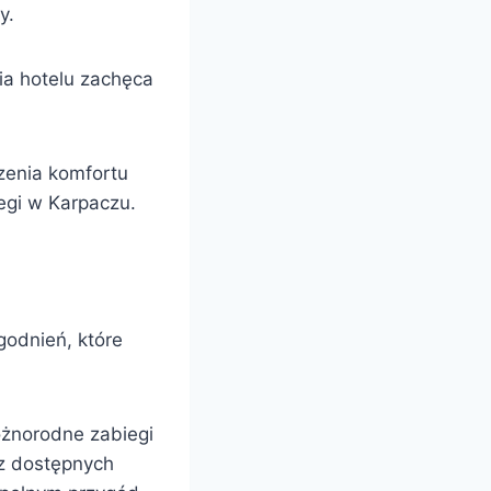
y.
ofia hotelu zachęca
zenia komfortu
egi w Karpaczu.
odnień, które
różnorodne zabiegi
az dostępnych