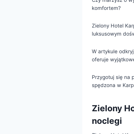
Czy marzysz o wy
komfortem?
Zielony Hotel Kar
luksusowym doś
W artykule odkryj
oferuje wyjątkow
Przygotuj się na 
spędzona w Karpa
Zielony H
noclegi