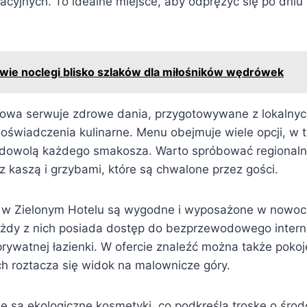
acyjnych. To idealne miejsce, aby odprężyć się po dni
wie noclegi blisko szlaków dla miłośników wędrówek
lowa serwuje zdrowe dania, przygotowywane z lokalnyc
doświadczenia kulinarne. Menu obejmuje wiele opcji, w
zadowolą każdego smakosza. Warto spróbować regionaln
i z kaszą i grzybami, które są chwalone przez gości.
e w Zielonym Hotelu są wygodne i wyposażone w nowo
żdy z nich posiada dostęp do bezprzewodowego internet
 prywatnej łazienki. W ofercie znaleźć można także poko
ch roztacza się widok na malownicze góry.
e są ekologiczne kosmetyki, co podkreśla troskę o śro