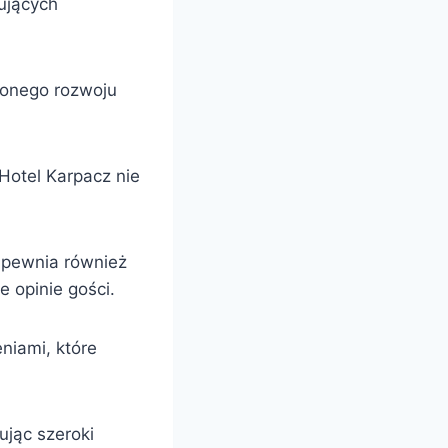
ujących
żonego rozwoju
 Hotel Karpacz nie
zapewnia również
e opinie gości.
niami, które
ując szeroki