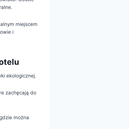
ralne.
dealnym miejscem
owie i
otelu
ki ekologicznej.
óre zachęcają do
 gdzie można