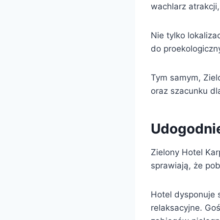
wachlarz atrakcji
Nie tylko lokaliza
do proekologicz
Tym samym, Zielo
oraz szacunku dl
Udogodnie
Zielony Hotel Ka
sprawiają, że pob
Hotel dysponuje s
relaksacyjne. Go