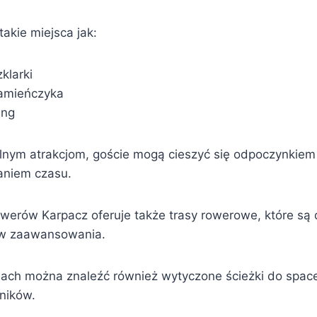
akie miejsca jak:
klarki
amieńczyka
ang
alnym atrakcjom, goście mogą cieszyć się odpoczynkiem 
niem czasu.
owerów Karpacz oferuje także trasy rowerowe, które s
w zaawansowania.
sach można znaleźć również wytyczone ścieżki do spac
kników.