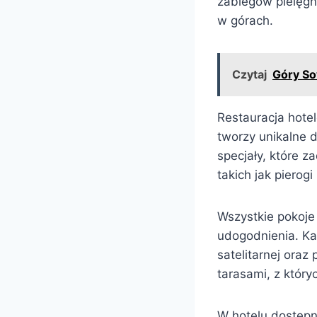
zabiegów pielęgn
w górach.
Czytaj
Góry So
Restauracja hote
tworzy unikalne 
specjały, które 
takich jak pierog
Wszystkie pokoj
udogodnienia. Ka
satelitarnej oraz
tarasami, z który
W hotelu dostępn