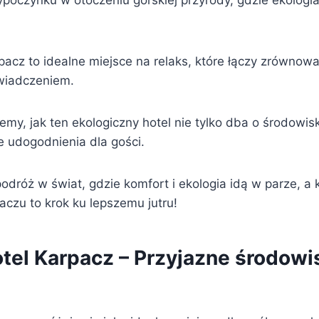
poczynku w otoczeniu górskiej przyrody, gdzie ekologia
pacz to idealne miejsce na relaks, które łączy zrównow
wiadczeniem.
emy, jak ten ekologiczny hotel nie tylko dba o środowisk
e udogodnienia dla gości.
podróż w świat, gdzie komfort i ekologia idą w parze, a
czu to krok ku lepszemu jutru!
otel Karpacz – Przyjazne środowi