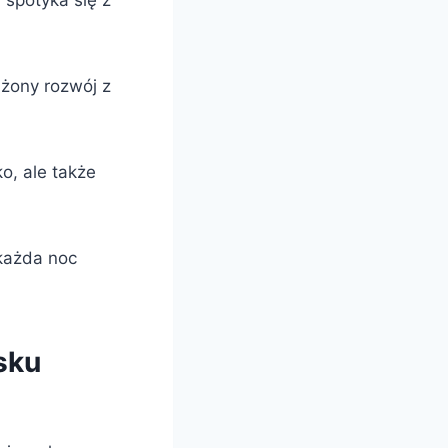
 spotyka się z
ażony rozwój z
o, ale także
 każda noc
sku