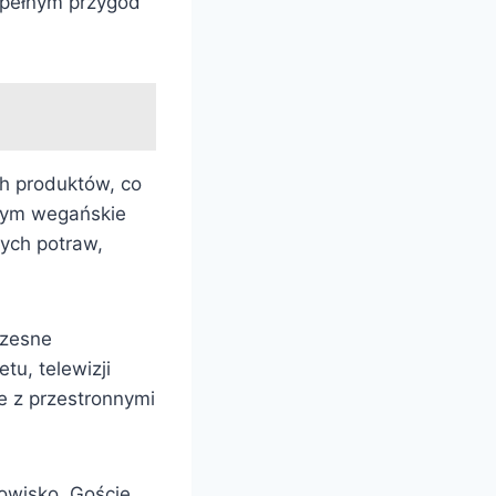
u pełnym przygód
h produktów, co
 tym wegańskie
ych potraw,
czesne
u, telewizji
je z przestronnymi
dowisko. Goście