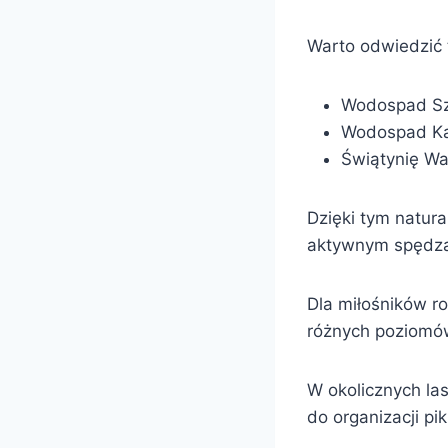
Warto odwiedzić t
Wodospad Sz
Wodospad K
Świątynię W
Dzięki tym natur
aktywnym spędza
Dla miłośników r
różnych poziomó
W okolicznych la
do organizacji pi