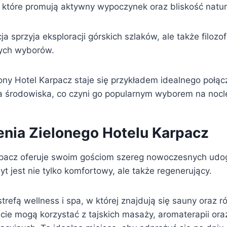
, które promują aktywny wypoczynek oraz bliskość natur
cja sprzyja eksploracji górskich szlaków, ale także filoz
nych wyborów.
ny Hotel Karpacz staje się przykładem idealnego połąc
a środowiska, co czyni go popularnym wyborem na nocl
nia Zielonego Hotelu Karpacz
rpacz oferuje swoim gościom szereg nowoczesnych udog
yt jest nie tylko komfortowy, ale także regenerujący.
trefą wellness i spa, w której znajdują się sauny oraz 
ście mogą korzystać z tajskich masaży, aromaterapii or