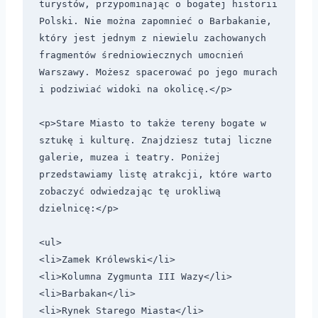
turystów, przypominając o bogatej historii 
Polski. Nie można zapomnieć o Barbakanie, 
który jest jednym z niewielu zachowanych 
fragmentów średniowiecznych umocnień 
Warszawy. Możesz spacerować po jego murach 
i podziwiać widoki na okolicę.</p>

<p>Stare Miasto to także tereny bogate w 
sztukę i kulturę. Znajdziesz tutaj liczne 
galerie, muzea i teatry. Poniżej 
przedstawiamy listę atrakcji, które warto 
zobaczyć odwiedzając tę urokliwą 
dzielnicę:</p>

<ul>

<li>Zamek Królewski</li>

<li>Kolumna Zygmunta III Wazy</li>

<li>Barbakan</li>

<li>Rynek Starego Miasta</li>
