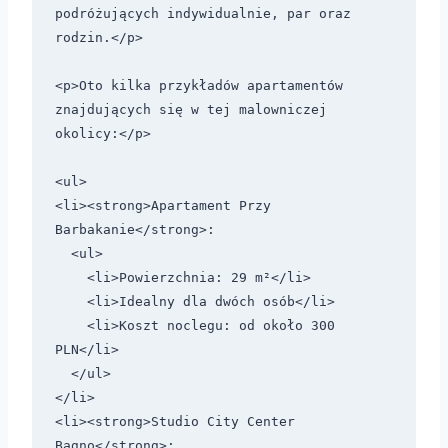
podróżujących indywidualnie, par oraz 
rodzin.</p>

<p>Oto kilka przykładów apartamentów 
znajdujących się w tej malowniczej 
okolicy:</p>

<ul>

<li><strong>Apartament Przy 
Barbakanie</strong>:

  <ul>

    <li>Powierzchnia: 29 m²</li>

    <li>Idealny dla dwóch osób</li>

    <li>Koszt noclegu: od około 300 
PLN</li>

  </ul>

</li>

<li><strong>Studio City Center 
Bagno</strong>:
