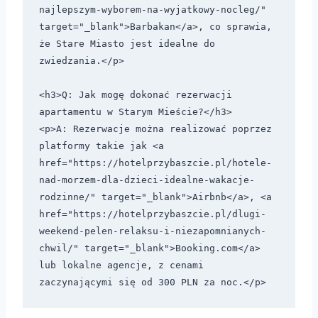
najlepszym-wyborem-na-wyjatkowy-nocleg/" 
target="_blank">Barbakan</a>, co sprawia, 
że Stare Miasto jest idealne do 
zwiedzania.</p>

<h3>Q: Jak mogę dokonać rezerwacji 
apartamentu w Starym Mieście?</h3>

<p>A: Rezerwacje można realizować poprzez 
platformy takie jak <a 
href="https://hotelprzybaszcie.pl/hotele-
nad-morzem-dla-dzieci-idealne-wakacje-
rodzinne/" target="_blank">Airbnb</a>, <a 
href="https://hotelprzybaszcie.pl/dlugi-
weekend-pelen-relaksu-i-niezapomnianych-
chwil/" target="_blank">Booking.com</a> 
lub lokalne agencje, z cenami 