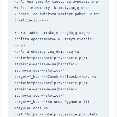
<p>A: Apartamenty często są wyposażone w 
Wi-Fi, telewizory, klimatyzację oraz 
kuchnie, co zwiększa komfort pobytu w tej 
lokalizacji.</p>

<h3>Q: Jakie atrakcje znajdują się w 
pobliżu apartamentów w Starym Mieście?
</h3>

<p>A: W okolicy znajdują się <a 
href="https://hotelprzybaszcie.pl/10-
atrakcje-warszawa-najbardziej-
zachwycajace-w-stolicy/" 
target="_blank">Zamek Królewski</a>, <a 
href="https://hotelprzybaszcie.pl/10-
atrakcje-warszawa-najbardziej-
zachwycajace-w-stolicy/" 
target="_blank">Kolumna Zygmunta III 
Wazy</a> oraz <a 
href="https://hotelprzybaszcie.pl/hotel-