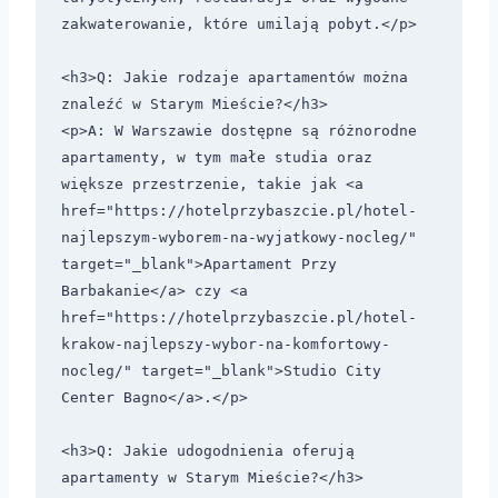
zakwaterowanie, które umilają pobyt.</p>

<h3>Q: Jakie rodzaje apartamentów można 
znaleźć w Starym Mieście?</h3>

<p>A: W Warszawie dostępne są różnorodne 
apartamenty, w tym małe studia oraz 
większe przestrzenie, takie jak <a 
href="https://hotelprzybaszcie.pl/hotel-
najlepszym-wyborem-na-wyjatkowy-nocleg/" 
target="_blank">Apartament Przy 
Barbakanie</a> czy <a 
href="https://hotelprzybaszcie.pl/hotel-
krakow-najlepszy-wybor-na-komfortowy-
nocleg/" target="_blank">Studio City 
Center Bagno</a>.</p>

<h3>Q: Jakie udogodnienia oferują 
apartamenty w Starym Mieście?</h3>
