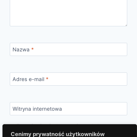
Nazwa
*
Adres e-mail
*
Witryna internetowa
Zapamiętaj moje dane w tej przeglądarce
podczas pisania kolejnych komentarzy.
Cenimy prywatność użytkowników