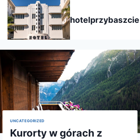
Przejdź
do
hotelprzybaszcie
treści
UNCATEGORIZED
Kurorty w górach z