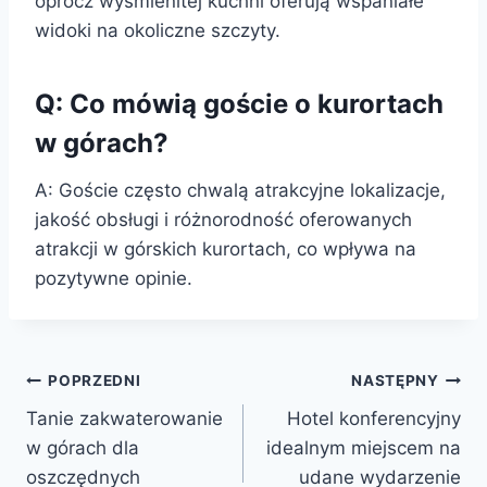
oprócz wyśmienitej kuchni oferują wspaniałe
widoki na okoliczne szczyty.
Q: Co mówią goście o kurortach
w górach?
A: Goście często chwalą atrakcyjne lokalizacje,
jakość obsługi i różnorodność oferowanych
atrakcji w górskich kurortach, co wpływa na
pozytywne opinie.
Nawigacja
POPRZEDNI
NASTĘPNY
Tanie zakwaterowanie
Hotel konferencyjny
wpisu
w górach dla
idealnym miejscem na
oszczędnych
udane wydarzenie