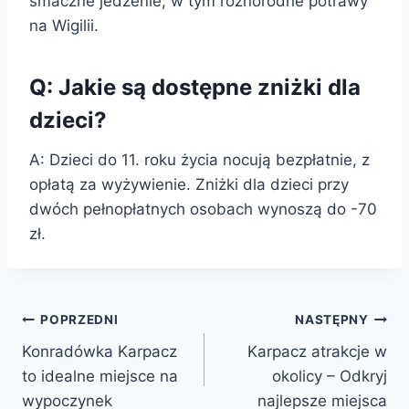
smaczne jedzenie, w tym różnorodne potrawy
na Wigilii.
Q: Jakie są dostępne zniżki dla
dzieci?
A: Dzieci do 11. roku życia nocują bezpłatnie, z
opłatą za wyżywienie. Zniżki dla dzieci przy
dwóch pełnopłatnych osobach wynoszą do -70
zł.
Nawigacja
POPRZEDNI
NASTĘPNY
Konradówka Karpacz
Karpacz atrakcje w
wpisu
to idealne miejsce na
okolicy – Odkryj
wypoczynek
najlepsze miejsca