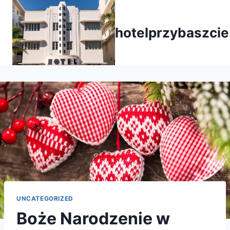
Przejdź
do
hotelprzybaszcie
treści
UNCATEGORIZED
Boże Narodzenie w